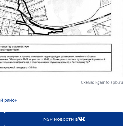
Схема: kgainfo.spb.ru
й район
NSP новости в