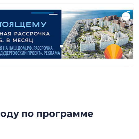
году по программе
В Санкт-Петербу
лучших поющих 
Гала-концертом з