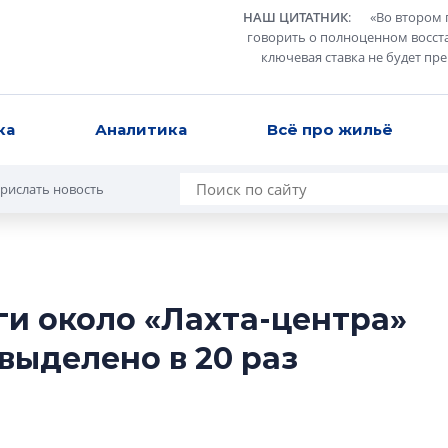
НАШ ЦИТАТНИК
:
«
Во втором 
говорить о полноценном восст
ключевая ставка не будет пр
ка
Аналитика
Всё про жильё
рислать новость
ги около «Лахта-центра»
Разрыв цен межд
 выделено в 20 раз
вторичкой: что э
рынка?
Разрыв цен между
вторичкой: что это