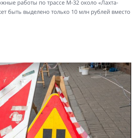
жные работы по трассе М-32 около «Лахта-
рынка? Своим мне
поделились Ольга
жет быть выделено только 10 млн рублей вместо
Екатерина Немчен
Жабин, Светлана Д
Константин Сторож
Какие наиболее 
специальности и
в сфере девелоп
строительства?
Своим мнением с 
Валентина Калини
Альшаева, Алекса
Свинолобов, Алек
Кирилл Кудинов и 