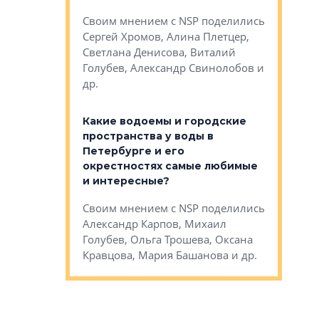
Яна Вирче
нием об этом
Своим мнением с NSP поделились
Денис Зас
 Трошева,
Сергей Хромов, Алина Плетцер,
Свинолобо
ко, Максим
Светлана Денисова, Виталий
и др.
енисова,
Голубев, Александр Свинолобов и
ев и другие
др.
Важно ли
апартам
востребованы
Какие водоемы и городские
Конститу
 компетенции
пространства у воды в
временно
мента и
Петербурге и его
Своим мн
окрестностях самые любимые
Раиль Му
NSP поделились
и интересные?
Кудинов, 
на, Анжелика
Своим мнением с NSP поделились
Карина Ш
ндр
Александр Карпов, Михаил
Дементьев
сандр Кравцов,
Голубев, Ольга Трошева, Оксана
др.
Кравцова, Мария Башанова и др.