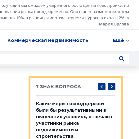
полугодии мы ожидаем умеренного роста цен на новостройки, но
ановлении рынка преждевременно. Оно станет возможным, когда
евышать 10%, а рыночная ипотека вернется к уровню около 12%...
»
Мария Орлова
Коммерческая недвижимость
Ещё
? ЗНАК ВОПРОСА
у первичкой и
Какие меры господдержки
Место об
то значит для
были бы результативными в
локации 
нынешних условиях, отвечают
пригород
участники рынка
выстрели
 первичкой и
недвижимости и
Своим мн
 значит для
строительства