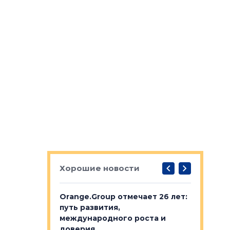
Хорошие новости
рге выбрали
Orange.Group отмечает 26 лет:
В Петерб
строителей
путь развития,
комплекс
международного роста и
тестовая
авершился
доверия
перерабо