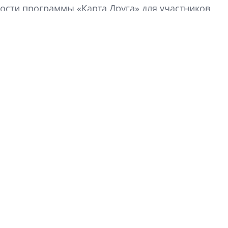
сти программы «Карта Друга» для участников
девятый сезон тво
конкурса строител
строить и жить по
В Красногвардей
Петербурга появ
один центр сов
образования
В Красногвардейс
Петербурга появи
центр совмещенно