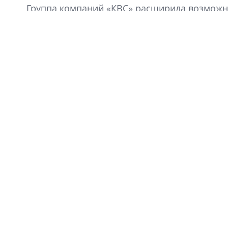
Группа компаний «КВС» расширила возможно
«Клуба Ваших Соседей».