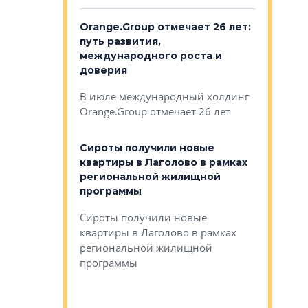
рге выбрали
Orange.Group отмечает 26 лет:
В Петерб
строителей
путь развития,
комплекс
международного роста и
тестовая
авершился
доверия
перерабо
рческого
В июле международный холдинг
В Петербу
ей «Нам песня
Orange.Group отмечает 26 лет
комплексе
могает»
тестовая 
органики
Сироты получили новые
ском районе
квартиры в Лаголово в рамках
ился еще
региональной жилищной
мещенного
Историч
программы
дом Рома
Ушково м
Сироты получили новые
ком районе
квартиры в Лаголово в рамках
Историче
лся еще один
региональной жилищной
Романова 
го образования
программы
взять под