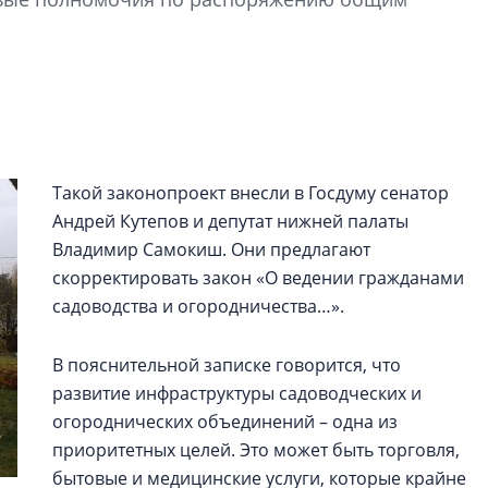
строить и жить по
В Красногвардей
Петербурга появ
один центр сов
образования
В Красногвардейс
Такой законопроект внесли в Госдуму сенатор
Петербурга появи
Андрей Кутепов и депутат нижней палаты
центр совмещенно
Владимир Самокиш. Они предлагают
скорректировать закон «О ведении гражданами
садоводства и огородничества…».
В пояснительной записке говорится, что
развитие инфраструктуры садоводческих и
огороднических объединений – одна из
приоритетных целей. Это может быть торговля,
бытовые и медицинские услуги, которые крайне