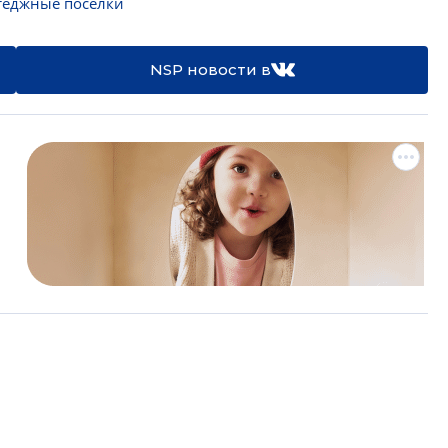
теджные поселки
NSP новости в