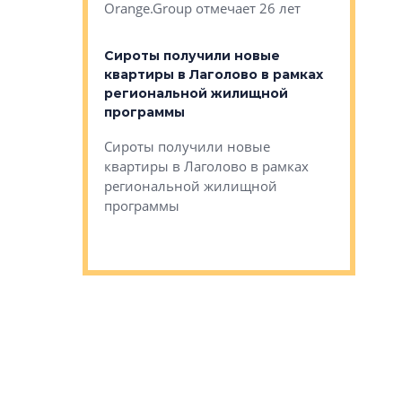
Orange.Group отмечает 26 лет
комплексе
могает»
тестовая 
органики
Сироты получили новые
ском районе
квартиры в Лаголово в рамках
ился еще
региональной жилищной
мещенного
Историч
программы
дом Рома
Ушково м
Сироты получили новые
ком районе
квартиры в Лаголово в рамках
Историче
лся еще один
региональной жилищной
Романова 
го образования
программы
взять под