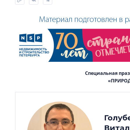
Специальная пра
«ПРИРОД
Голуб
Вита