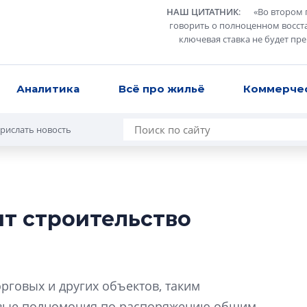
НАШ ЦИТАТНИК
:
«
Во втором 
говорить о полноценном восст
ключевая ставка не будет пр
Аналитика
Всё про жильё
Коммерче
рислать новость
ят строительство
В Санкт-Петербу
лучших поющих 
Гала-концертом з
рговых и других объектов, таким
девятый сезон тво
конкурса строител
овые полномочия по распоряжению общим