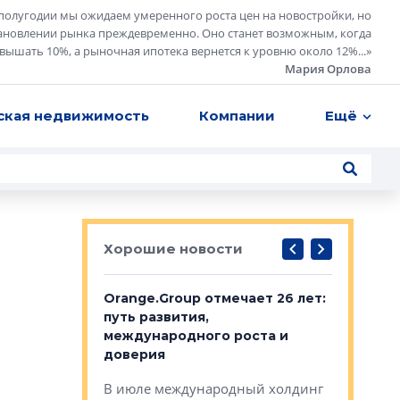
полугодии мы ожидаем умеренного роста цен на новостройки, но
ановлении рынка преждевременно. Оно станет возможным, когда
евышать 10%, а рыночная ипотека вернется к уровню около 12%...
»
Мария Орлова
ская недвижимость
Компании
Ещё
Хорошие новости
рге выбрали
Orange.Group отмечает 26 лет:
В Петерб
строителей
путь развития,
комплекс
международного роста и
тестовая
авершился
доверия
перерабо
рческого
В июле международный холдинг
В Петербу
ей «Нам песня