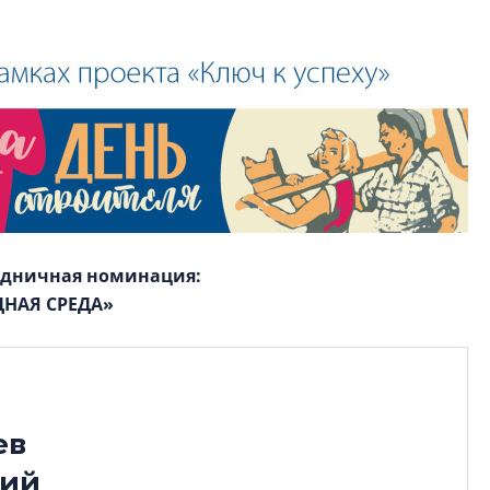
здничная номинация:
НАЯ СРЕДА»
ев
лий