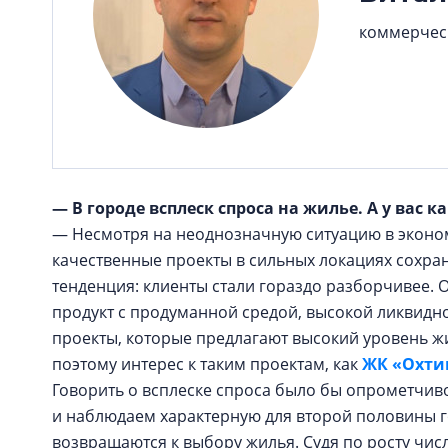
коммерчес
— В городе всплеск спроса на жилье. А у вас 
— Несмотря на неоднозначную ситуацию в эконо
качественные проекты в сильных локациях сохран
тенденция: клиенты стали гораздо разборчивее. 
продукт с продуманной средой, высокой ликвидн
проекты, которые предлагают высокий уровень жи
поэтому интерес к таким проектам, как
ЖК «Охти
Говорить о всплеске спроса было бы опрометчив
и наблюдаем характерную для второй половины го
возвращаются к выбору жилья. Судя по росту чис