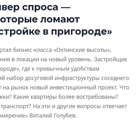
йвер спроса —
В Санкт-Петербу
которые ломают
лучших поющих 
стройке в пригороде»
Гала-концертом з
девятый сезон тво
конкурса строител
тал бизнес-класса «Охтинские высоты»,
строить и жить по
ния в локации на новый уровень. Застройщик
городе», где к привычным удобствам
В Красногвардей
Петербурга появ
й набор досуговой инфраструктуры соседнего
один центр сов
т на рынок новый инвестиционный проект. Что
образования
жки? Какие квартиры более востребованы?
В Красногвардейс
транспорт? На эти и другие вопросы отвечает
Петербурга появи
центр совмещенно
мерение» Виталий Голубев.