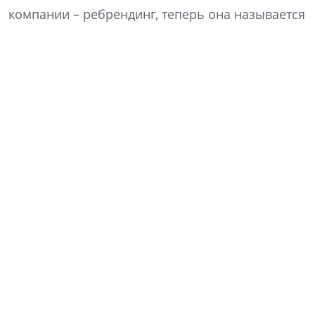
компании – ребрендинг, теперь она называется
«Алгоритм жизни». Что изменилось в ДНК
компании и как это отразится на философии
продукта? Какие преимущества сулит КРТ? Как
изменились покупательские предпочтения? На
эти и другие вопросы отвечает генеральный
директор компании «Алгоритм жизни» Кирилл
Рудаков.