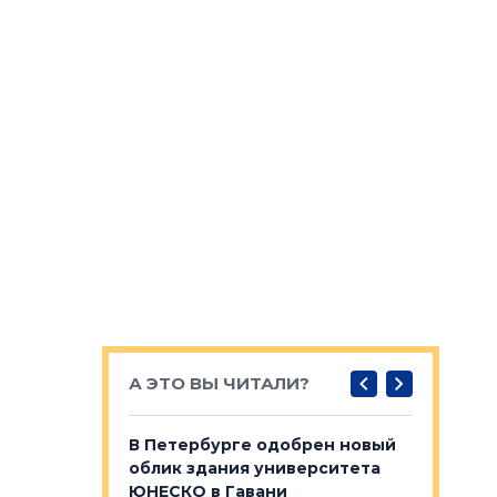
А ЭТО ВЫ ЧИТАЛИ?
о — антидот
В Петербурге одобрен новый
Собствен
панелей
облик здания университета
Императо
ЮНЕСКО в Гавани
как выжа