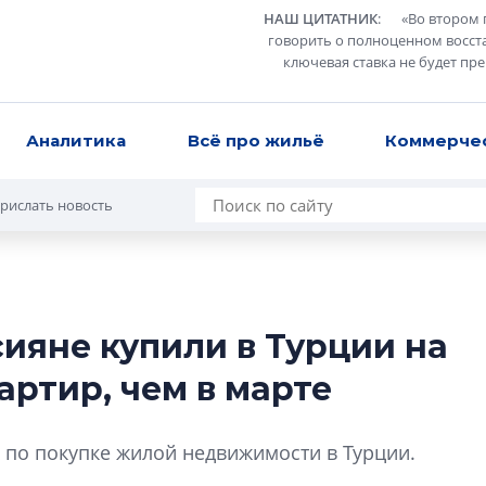
НАШ ЦИТАТНИК
:
«
Во втором 
говорить о полноценном восст
ключевая ставка не будет пр
Аналитика
Всё про жильё
Коммерче
рислать новость
сияне купили в Турции на
В Санкт-Петербу
ртир, чем в марте
лучших поющих 
Гала-концертом з
 по покупке жилой недвижимости в Турции.
девятый сезон тво
конкурса строител