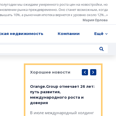
полугодии мы ожидаем умеренного роста цен на новостройки, но
ановлении рынка преждевременно. Оно станет возможным, когда
евышать 10%, а рыночная ипотека вернется к уровню около 12%...
»
Мария Орлова
ская недвижимость
Компании
Ещё
Хорошие новости
рге выбрали
Orange.Group отмечает 26 лет:
В Петерб
строителей
путь развития,
комплекс
международного роста и
тестовая
авершился
доверия
перерабо
рческого
В июле международный холдинг
В Петербу
ей «Нам песня