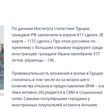
строить и жить по
В Красногвардей
Петербурга появ
один центр сов
По данным Института статистики Турции,
образования
граждане РФ заключили в апреле 817 сделок. (В
В Красногвардейс
марте – 1175 сделок.) При этом россияне по-
Петербурга появи
прежнему с большим отрывом лидируют среди
центр совмещенно
иностранцев: граждане Ирана приобрели 377
лотов, украинцы – 136.
Привлекательность вложений в жилье в Турции
снизилась в том числе из-за возросшего
количества отказов в предоставлении ВНЖ – эта
тема активно обсуждается в СМИ и социальных
.RU
сетях. Самыми популярными городами у
иностранных покупателей остаются Анталия,