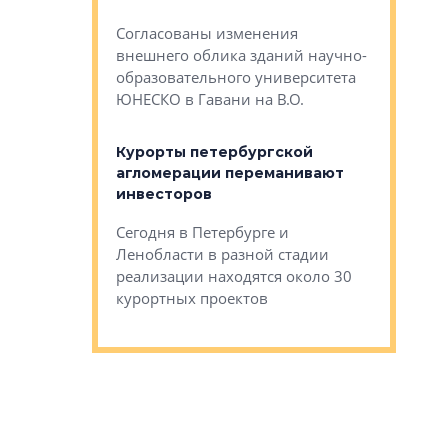
— антидот от
«старых 
Согласованы изменения
лей
Собственн
внешнего облика зданий научно-
Император
образовательного университета
ртиры в домах
выжать ма
ЮНЕСКО в Гавани на В.О.
 постройки на
костей»
оящихся
Курорты петербургской
тиры в домах
агломерации переманивают
Каким бы
остройки на 9%
инвесторов
Ропса: в
ся
обещают 
Сегодня в Петербурге и
Руины Дом
Ленобласти в разной стадии
сгоревшем
реализации находятся около 30
наследия 
курортных проектов