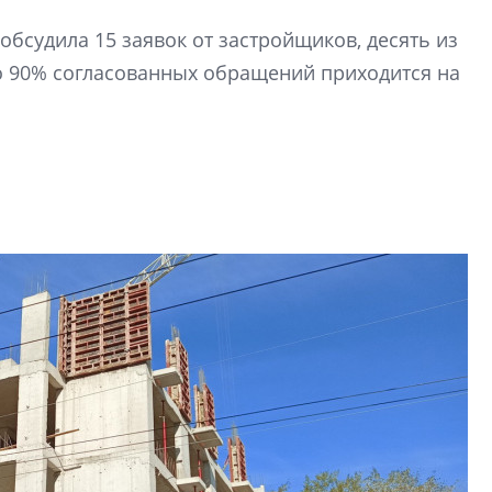
Усадьба Торосово 
обсудила 15 заявок от застройщиков, десять из
эпохи фальш-пане
о 90% согласованных обращений приходится на
Центробанк: ква
2020-2026 годов
9% дешевле стр
Центробанк: квар
2020-2026 годов п
дешевле строящих