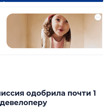
иссия одобрила почти 1
Усадьба Торосов
 девелоперу
от эпохи фальш-