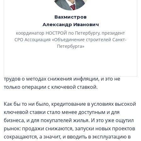
события, было понятно, что 2026-й, да и 2027 год
будет непростым. Предпосылками к этому являются
Вахмистров
сложная макроэкономическая и геополитическая
Александр Иванович
ситуация, все это влияет на экономику. Это с одной
координатор НОСТРОЙ по Петербургу, президент
стороны. С другой — мы видим, что Центробанк
СРО Ассоциация «Объединение строителей Санкт-
старается бороться с инфляцией. Он для этого избрал
Петербурга»
механизм повышения ключевой ставки, а теперь
осторожно, постепенно снижает ее. Тема это
дискуссионная, есть множество экономических
трудов о методах снижения инфляции, и это не
только операции с ключевой ставкой.
Как бы то ни было, кредитование в условиях высокой
ключевой ставки стало менее доступным и для
бизнеса, и для покупателей жилья. И это уже ощутил
рынок: продажи снижаются, запуски новых проектов
сокращаются, а значит, и вводить в эксплуатацию в