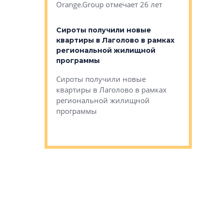
Orange.Group отмечает 26 лет
комплексе
могает»
тестовая 
органики
Сироты получили новые
ском районе
квартиры в Лаголово в рамках
ился еще
региональной жилищной
мещенного
Историч
программы
дом Рома
Ушково м
Сироты получили новые
ком районе
квартиры в Лаголово в рамках
Историче
лся еще один
региональной жилищной
Романова 
го образования
программы
взять под