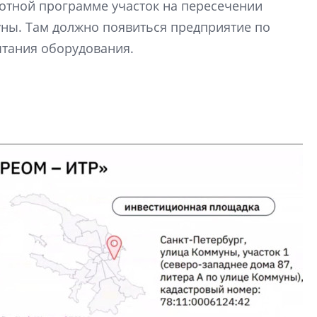
отной программе участок на пересечении
строить и жить по
ны. Там должно появиться предприятие по
В Красногвардей
ытания оборудования.
Петербурга появ
один центр сов
образования
В Красногвардейс
Петербурга появи
центр совмещенно