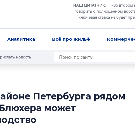
НАШ ЦИТАТНИК
:
«
Во втором 
говорить о полноценном восст
ключевая ставка не будет пр
Аналитика
Всё про жильё
Коммерче
рислать новость
районе Петербурга рядом
В Санкт-Петербу
 Блюхера может
лучших поющих 
водство
Гала-концертом з
девятый сезон тво
конкурса строител