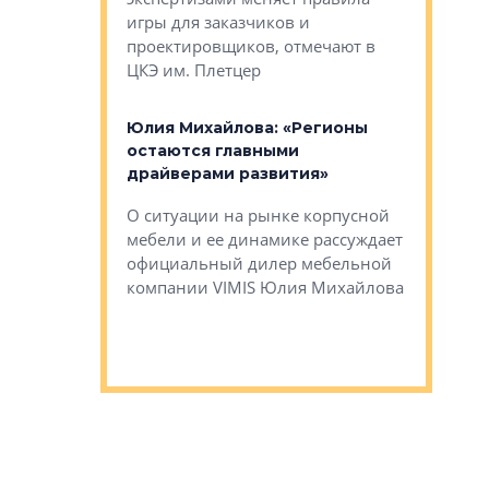
игры для заказчиков и
управлен
проектировщиков, отмечают в
поиска ко
ЦКЭ им. Плетцер
ГК «Глоба
: «Будущее за
к меняется
лей»
Юлия Михайлова: «Регионы
Алексей 
остаются главными
«Вертика
рают те
драйверами развития»
не новый
еще больше
стиничному
О ситуации на рынке корпусной
О том, по
верены в УК
мебели и ее динамике рассуждает
экспертиз
официальный дилер мебельной
преимущес
компании VIMIS Юлия Михайлова
гендирект
Алексей 