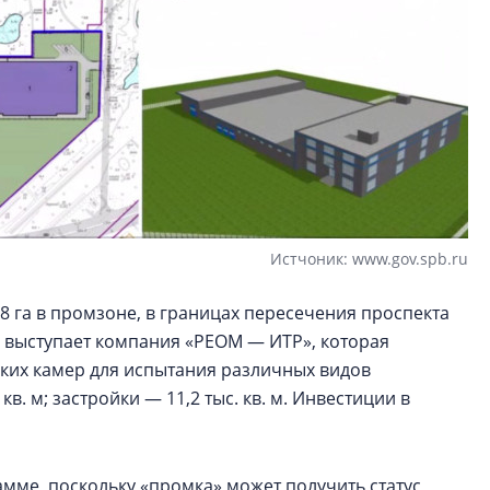
Истчоник: www.gov.spb.ru
8 га в промзоне, в границах пересечения проспекта
выступает компания «РЕОМ — ИТР», которая
ских камер для испытания различных видов
в. м; застройки — 11,2 тыс. кв. м. Инвестиции в
мме, поскольку «промка» может получить статус