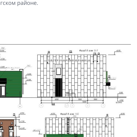
гском районе.
электромобиль
Карина Шальнова
«гибридом» — ка
рынок апарт-оте
Конкуренцию выиг
апарты, которые 
приблизятся к го
уровню сервиса, у
КЕЙПОРТ