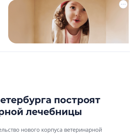
етербурга построят
Роман Корнышев
арной лечебницы
перемен в ЖК мо
даже электромо
Девелопер «Верти
ельство нового корпуса ветеринарной
перемен в ЖК мож