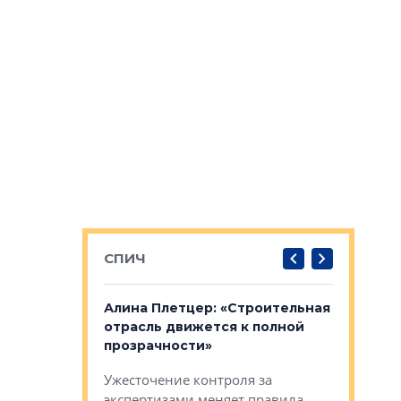
СПИЧ
: «Поводом
Алина Плетцер: «Строительная
Елена Фе
жет быть
отрасль движется к полной
блок МФК
биль»
прозрачности»
экосисте
каль»: поводом
Ужесточение контроля за
Проектир
ет быть даже
экспертизами меняет правила
непрерыв