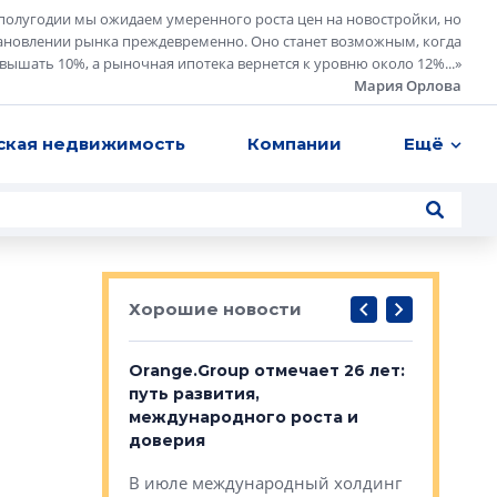
полугодии мы ожидаем умеренного роста цен на новостройки, но
ановлении рынка преждевременно. Оно станет возможным, когда
евышать 10%, а рыночная ипотека вернется к уровню около 12%...
»
Мария Орлова
ская недвижимость
Компании
Ещё
Хорошие новости
рге выбрали
Orange.Group отмечает 26 лет:
В Петерб
строителей
путь развития,
комплекс
международного роста и
тестовая
авершился
доверия
перерабо
рческого
В июле международный холдинг
В Петербу
ей «Нам песня