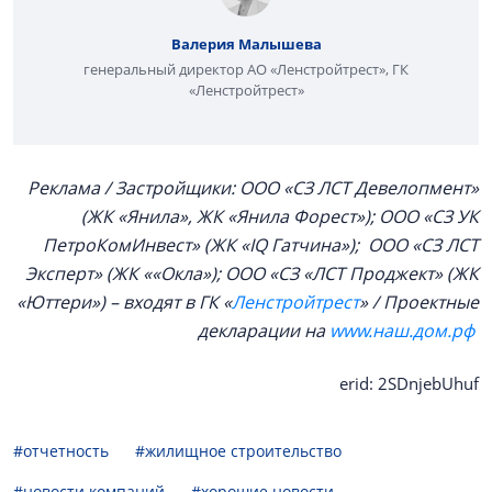
Валерия Малышева
генеральный директор АО «Ленстройтрест», ГК
«Ленстройтрест»
Реклама / Застройщики: ООО «СЗ ЛСТ Девелопмент»
(ЖК «Янила», ЖК «Янила Форест»); ООО «СЗ УК
ПетроКомИнвест» (ЖК «IQ Гатчина»); ООО «СЗ ЛСТ
Эксперт» (ЖК ««Окла»); ООО «СЗ «ЛСТ Проджект» (ЖК
«Юттери») – входят в ГК «
Ленстройтрест
» / Проектные
декларации на
www.наш.дом.рф
erid: 2SDnjebUhuf
#отчетность
#жилищное строительство
#новости компаний
#хорошие новости