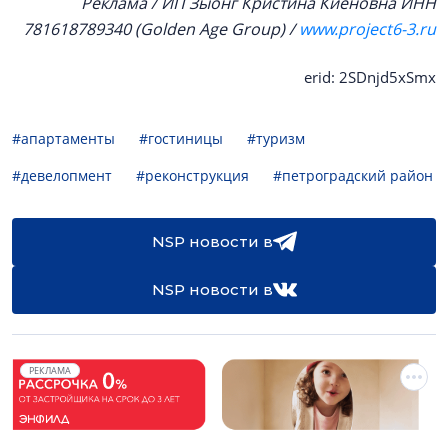
Реклама / ИП Зыонг Кристина Киеновна ИНН
781618789340 (Golden Age Group) /
www.project6-3.ru
erid: 2SDnjd5xSmx
#апартаменты
#гостиницы
#туризм
#девелопмент
#реконструкция
#петроградский район
NSP новости в
NSP новости в
РЕКЛАМА