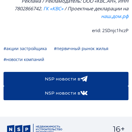
Реклама / Рекламодатель: ООО «КВС.АН», ИНН
7802866742.
ГК «КВС»
/ Проектные декларации на
наш.дом.рф
erid: 2SDnjc1hczP
#акции застройщика
#первичный рынок жилья
#новости компаний
NSP новости в
NSP новости в
16+