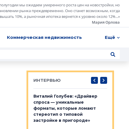
полугодии мы ожидаем умеренного роста цен на новостройки, но
ановлении рынка преждевременно. Оно станет возможным, когда
евышать 10%, а рыночная ипотека вернется к уровню около 12%...
»
Мария Орлова
Коммерческая недвижимость
Ещё
ИНТЕРВЬЮ
лобов: «Мы
Виталий Голубев: «Драйвер
Евгений 
 Bonava, но мы
спроса — уникальные
это не пр
я»
форматы, которые ломают
понятные
стереотип о типовой
ого пояса»,
Каким бу
застройке в пригороде»
рпоративной
Леноблас