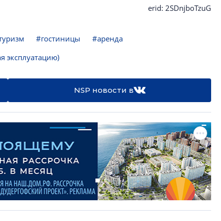
erid: 2SDnjboTzuG
туризм
#гостиницы
#аренда
я эксплуатацию)
NSP новости в