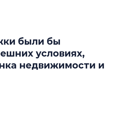
жки были бы
Усадьба Торосов
ешних условиях,
от эпохи фальш-
ынка недвижимости и
Усадьба Торосово 
эпохи фальш-пане
Центробанк: ква
2020-2026 годов
сить участников рынка – что, на ваш взгляд,
9% дешевле стр
овне, чтобы сохранилась системообразующая
Центробанк: квар
еэкономическую ситуацию?
2020-2026 годов п
дешевле строящих