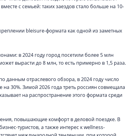
 вместе с семьей: таких заездов стало больше на 10-
акреплении bleisure-формата как одной из заметных
онами: в 2024 году город посетили более 5 млн
может вырасти до 8 млн, то есть примерно в 1,5 раза.
 по данным отраслевого обзора, в 2024 году число
ще на 30%. Зимой 2026 года треть россиян совмещала
казывает на распространение этого формата среди
ения, повышающие комфорт в деловой поездке. В
изнес-туристов, а также интерес к wellness-
етствует международной тенденции, при которой