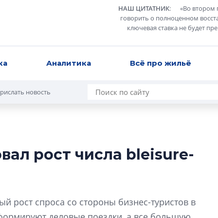
НАШ ЦИТАТНИК
:
«
Во втором 
говорить о полноценном восст
ключевая ставка не будет пр
ка
Аналитика
Всё про жильё
рислать новость
ал рост числа bleisure-
Александр Свино
используем опыт
– другая компани
й рост спроса со стороны бизнес-туристов в
О потенциале «сер
технологиях и ко
формируют деловые поездки, а все большую