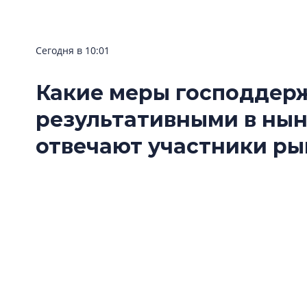
Сегодня в 10:01
Какие меры господдер
результативными в нын
отвечают участники р
строительства
В преддверии Дня строителя мы решили спро
нужно предпринять на государственном ур
роль стройкомплекса – с поправкой на общ