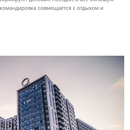
культуре рассказы
м командировка совмещается с отдыхом и
гендиректор STAVN
Свинолобов
Арсений Лаптев:
расширяем геогр
диверсифицируе
О том, как девело
диверсифицирует 
поговорили с ген
директором Arsena
Лаптевым