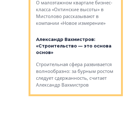
О малоэтажном квартале бизнес-
вает
рассказыв
класса «Охтинские высоты» в
I Александр
региона Е
Мистолово рассказывают в
компании «Новое измерение»
Александ
«Выжива
 «Мы не
Александр Вахмистров:
правильн
афию, а
«Строительство — это основа
м проекты»
Сегмент с
основ»
пер
переживае
Строительная сфера развивается
проекты,
в этих ус
волнообразно: за бурным ростом
еральным
управляющ
следует сдержанность, считает
l Арсением
Well
Александр Вахмистров