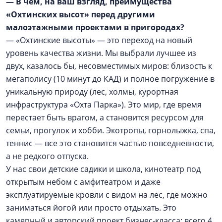
— В чем, на ваш взгляд, преимущества
«Охтинских высот» перед другими
малоэтажными проектами в пригородах?
— «Охтинские высоты» — это переход на новый
уровень качества жизни. Мы выбрали лучшее из
двух, казалось бы, несовместимых миров: близость к
мегаполису (10 минут до КАД) и полное погружение в
уникальную природу (лес, холмы, курортная
инфраструктура «Охта Парка»). Это мир, где время
перестает быть врагом, а становится ресурсом для
семьи, прогулок и хобби. Экотропы, горнолыжка, спа,
теннис — все это становится частью повседневности,
а не редкого отпуска.
У нас свои детские садики и школа, кинотеатр под
открытым небом с амфитеатром и даже
эксплуатируемые кровли с видом на лес, где можно
заниматься йогой или просто отдыхать. Это
камерный и авторский проект бизнес-класса: всего 4