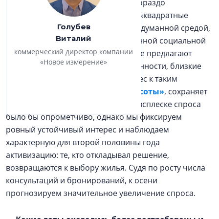
четкая тенденция: клиенты стали гораздо
разборчивее. Они ищут не просто «квадратные
Голубев
метры», а целостный продукт с продуманной средой,
Виталий
высокой ликвидностью и качественной социальной
коммерческий директор компании
инфраструктурой, проекты, которые предлагают
«Новое измерение»
высокий уровень жизни и несут ценности, близкие
им по духу. Именно поэтому интерес к таким
проектам, как
ЖК «Охтинские высоты»
, сохраняет
стабильную динамику. Говорить о всплеске спроса
было бы опрометчиво, однако мы фиксируем
ровный устойчивый интерес и наблюдаем
характерную для второй половины года
активизацию: те, кто откладывал решение,
возвращаются к выбору жилья. Судя по росту числа
консультаций и бронирований, к осени
прогнозируем значительное увеличение спроса.