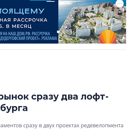
рынок сразу два лофт-
В Санкт-Петербу
рбурга
лучших поющих 
Гала-концертом з
аментов сразу в двух проектах редевелопмента
девятый сезон тво
конкурса строител