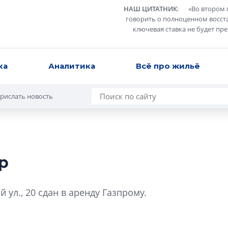
НАШ ЦИТАТНИК
:
«
Во втором 
говорить о полноценном восст
ключевая ставка не будет пр
ка
Аналитика
Всё про жильё
рислать новость
р
Роман Корнышев
перемен в ЖК мо
ул., 20 сдан в аренду Газпрому.
даже электромо
Девелопер «Верти
перемен в ЖК мож