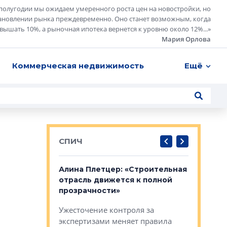
полугодии мы ожидаем умеренного роста цен на новостройки, но
ановлении рынка преждевременно. Оно станет возможным, когда
евышать 10%, а рыночная ипотека вернется к уровню около 12%...
»
Мария Орлова
Коммерческая недвижимость
Ещё
СПИЧ
: «Поводом
Алина Плетцер: «Строительная
Елена Фе
жет быть
отрасль движется к полной
блок МФК
биль»
прозрачности»
экосисте
каль»: поводом
Ужесточение контроля за
Проектир
ет быть даже
экспертизами меняет правила
непрерыв