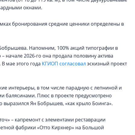
нсардными окнами.
рамках бронирования средние ценники определены в
а Бобрышева. Напомним, 100% акций типографии в
о – начале 2026-го она продала половину актива
. В мае этого года
КГИОП согласовал
эскизный проект
кие интерьеры, в том числе парадную с лепниной и
ыми балясинами. Плюс в проекте предусмотрено
зно выразился Ян Бобрышев, «как крыло Боинга».
еточ» – капремонт с элементами реставрации
етной фабрики «Отто Кирхнер» на Большой