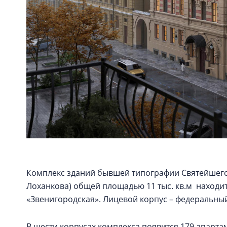
Комплекс зданий бывшей типографии Святейшего
Лоханкова) общей площадью 11 тыс. кв.м находит
«Звенигородская». Лицевой корпус – федеральны
В шести корпусах комплекса появится 179 апартаме