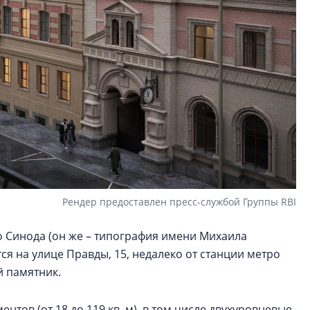
Рендер предоставлен пресс-службой Группы RBI
 Синода (он же – типография имени Михаила
ся на улице Правды, 15, недалеко от станции метро
й памятник.
нтов (от 18 до 119 кв. м), в том числе двухуровневые