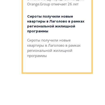
Orange.Group отмечает 26 лет
комплексе
могает»
тестовая 
органики
Сироты получили новые
ском районе
квартиры в Лаголово в рамках
ился еще
региональной жилищной
мещенного
Историч
программы
дом Рома
Ушково м
Сироты получили новые
ком районе
квартиры в Лаголово в рамках
Историче
лся еще один
региональной жилищной
Романова 
го образования
программы
взять под