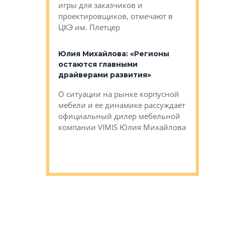
игры для заказчиков и
управлен
проектировщиков, отмечают в
поиска ко
ЦКЭ им. Плетцер
ГК «Глоба
: «Будущее за
к меняется
лей»
Юлия Михайлова: «Регионы
Алексей 
остаются главными
«Вертика
рают те
драйверами развития»
не новый
еще больше
стиничному
О ситуации на рынке корпусной
О том, по
верены в УК
мебели и ее динамике рассуждает
экспертиз
официальный дилер мебельной
преимущес
компании VIMIS Юлия Михайлова
гендирект
Алексей 