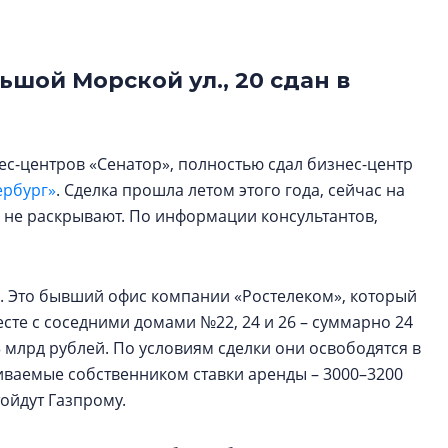
электромобиль
Карина Шальнова
ьшой Морской ул., 20 сдан в
«гибридом» — ка
рынок апарт-оте
Конкуренцию выиг
ес-центров «Сенатор», полностью сдал бизнес-центр
апарты, которые 
приблизятся к го
ербург»
. Сделка прошла летом этого года, сейчас на
уровню сервиса, у
 не раскрывают. По информации консультантов,
КЕЙПОРТ
м. Это бывший офис компании «Ростелеком», который
те с соседними домами №22, 24 и 26 – суммарно 24
 млрд рублей. По условиям сделки они освободятся в
иваемые собственником ставки аренды – 3000–3200
тойдут Газпрому.