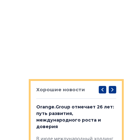
Хорошие новости
рге выбрали
Orange.Group отмечает 26 лет:
В Петерб
строителей
путь развития,
комплекс
международного роста и
тестовая
авершился
доверия
перерабо
рческого
В июле международный холдинг
В Петербу
ей «Нам песня