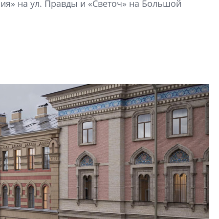
ия» на ул. Правды и «Светоч» на Большой
строить и жить по
В Красногвардей
Петербурга появ
один центр сов
образования
В Красногвардейс
Петербурга появи
центр совмещенно