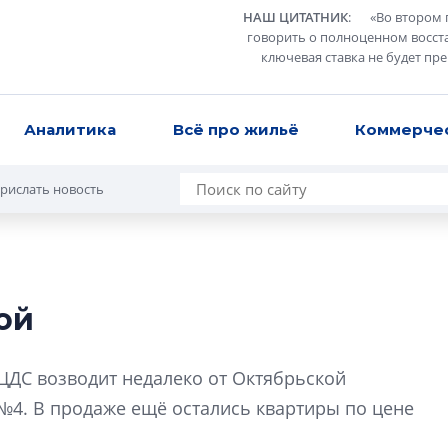
НАШ ЦИТАТНИК
:
«
Во втором 
говорить о полноценном восст
ключевая ставка не будет пр
Аналитика
Всё про жильё
Коммерче
рислать новость
ой
В Санкт-Петербу
лучших поющих 
ЦДС возводит недалеко от Октябрьской
Гала-концертом з
№4. В продаже ещё остались квартиры по цене
девятый сезон тво
конкурса строител