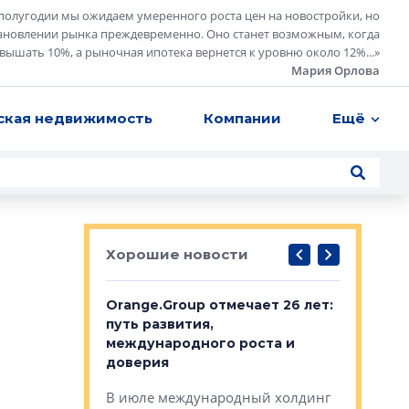
полугодии мы ожидаем умеренного роста цен на новостройки, но
ановлении рынка преждевременно. Оно станет возможным, когда
евышать 10%, а рыночная ипотека вернется к уровню около 12%...
»
Мария Орлова
ская недвижимость
Компании
Ещё
Хорошие новости
рге выбрали
Orange.Group отмечает 26 лет:
В Петерб
строителей
путь развития,
комплекс
международного роста и
тестовая
авершился
доверия
перерабо
рческого
В июле международный холдинг
В Петербу
ей «Нам песня