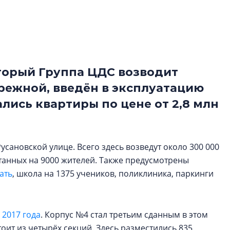
строить и жить по
В Красногвардей
Петербурга появ
один центр сов
образования
торый Группа ЦДС возводит
В Красногвардейс
режной, введён в эксплуатацию
Петербурга появи
лись квартиры по цене от 2,8 млн
центр совмещенно
сановской улице. Всего здесь возведут около 300 000
итанных на 9000 жителей. Также предусмотрены
ать
, школа на 1375 учеников, поликлиника, паркинги
 2017 года
. Корпус №4 стал третьим сданным в этом
оит из четырёх секций. Здесь разместились 835