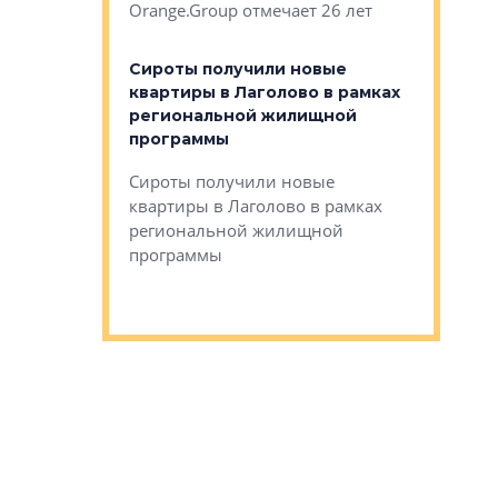
Orange.Group отмечает 26 лет
комплексе
могает»
тестовая 
органики
Сироты получили новые
ском районе
квартиры в Лаголово в рамках
ился еще
региональной жилищной
мещенного
Историч
программы
дом Рома
Ушково м
Сироты получили новые
ком районе
квартиры в Лаголово в рамках
Историче
лся еще один
региональной жилищной
Романова 
го образования
программы
взять под