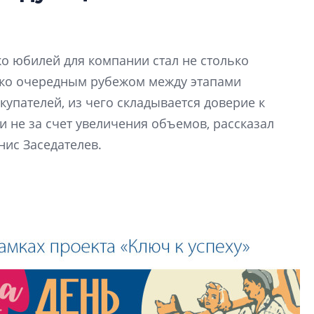
деконструктиви
стать спасением
О границах новато
ко юбилей для компании стал не столько
Петербурга, буду
районов и инжен
ько очередным рубежом между этапами
рассказали в ГК «
купателей, из чего складывается доверие к
 не за счет увеличения объемов, рассказал
Сергей Софроно
нис Заседателев.
дизайн проявляе
визуальной чист
Что важнее для с
жилого проекта: эс
функциональност
экономика проект
в ГК «ПСК»