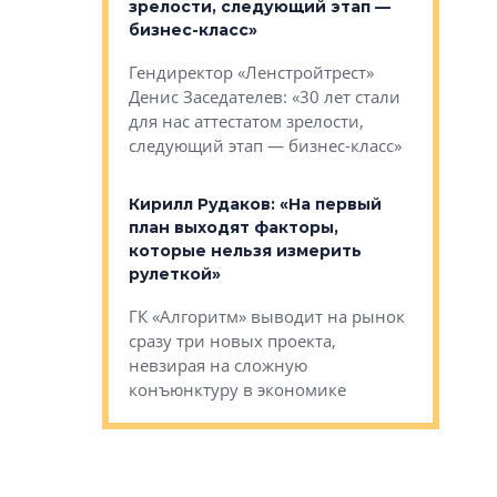
зм может
зрелости, следующий этап —
форматы,
»
бизнес-класс»
стереоти
застройк
рства в центре
Гендиректор «Ленстройтрест»
О малоэта
щем спальных
Денис Заседателев: «30 лет стали
класса «О
ерных ловушках
для нас аттестатом зрелости,
Мистолово
Глобал ЭМ»
следующий этап — бизнес-класс»
компании
в: «Хороший
Кирилл Рудаков: «На первый
тся в
план выходят факторы,
Александ
оте»
которые нельзя измерить
«Строите
рулеткой»
основ»
овременного
ГК «Алгоритм» выводит на рынок
Строитель
тетика,
сразу три новых проекта,
волнообра
ь или
невзирая на сложную
следует с
а, размышляют
конъюнктуру в экономике
Александ