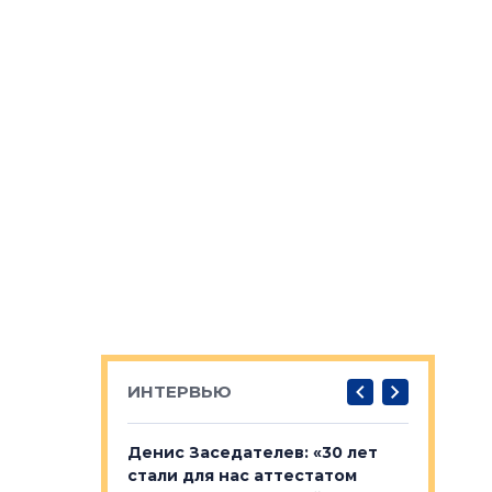
ИНТЕРВЬЮ
: «На
Денис Заседателев: «30 лет
Виталий 
ьной окраине
стали для нас аттестатом
спроса —