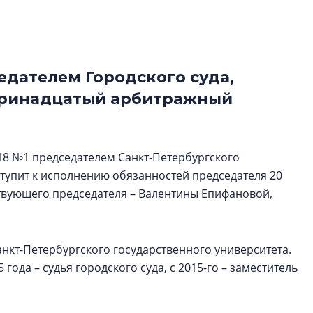
строить и жить по
В Красногвардей
Петербурга появ
едателем Городского суда,
один центр сов
образования
 Тринадцатый арбитражный
В Красногвардейс
Петербурга появи
центр совмещенно
18 №1 председателем Санкт-Петербургского
ступит к исполнению обязанностей председателя 20
твующего председателя – Валентины Епифановой,
нкт-Петербургского государственного университета.
года – судья городского суда, с 2015-го – заместитель