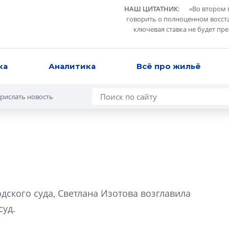
НАШ ЦИТАТНИК
:
«
Во втором 
говорить о полноценном восст
ключевая ставка не будет пр
ка
Аналитика
Всё про жильё
рислать новость
В Санкт-Петербу
лучших поющих 
дского суда, Светлана Изотова возглавила
Гала-концертом з
уд.
девятый сезон тво
конкурса строител