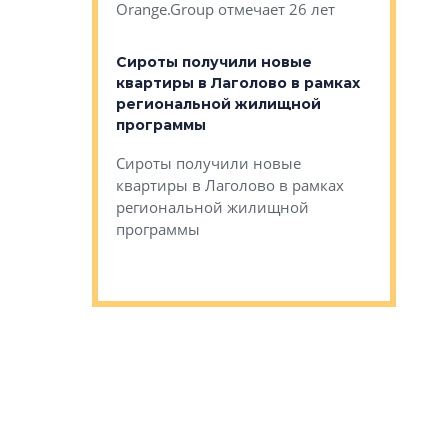
Orange.Group отмечает 26 лет
комплексе
могает»
тестовая 
органики
Сироты получили новые
ском районе
квартиры в Лаголово в рамках
ился еще
региональной жилищной
мещенного
Историч
программы
дом Рома
Ушково м
Сироты получили новые
ком районе
квартиры в Лаголово в рамках
Историче
лся еще один
региональной жилищной
Романова 
го образования
программы
взять под