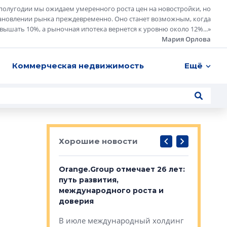
полугодии мы ожидаем умеренного роста цен на новостройки, но
ановлении рынка преждевременно. Оно станет возможным, когда
евышать 10%, а рыночная ипотека вернется к уровню около 12%...
»
Мария Орлова
Коммерческая недвижимость
Ещё
Хорошие новости
рге выбрали
Orange.Group отмечает 26 лет:
В Петерб
строителей
путь развития,
комплекс
международного роста и
тестовая
авершился
доверия
перерабо
рческого
В июле международный холдинг
В Петербу
ей «Нам песня