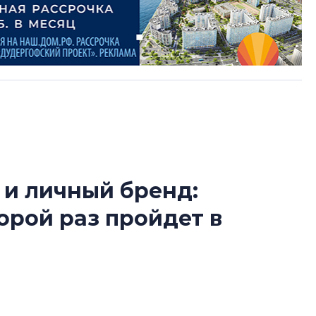
 и личный бренд:
В Санкт-Петербу
орой раз пройдет в
лучших поющих 
Гала-концертом з
девятый сезон тво
конкурса строител
Loft Hall во второй раз пройдет
строить и жить по
м для агентов по недвижимости. В центре