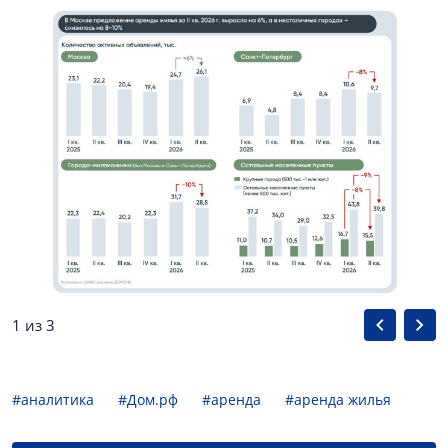
1 из 3
#аналитика
#Дом.рф
#аренда
#аренда жилья