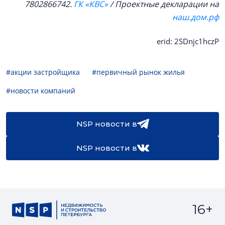
7802866742.
ГК «КВС»
/ Проектные декларации на
наш.дом.рф
erid: 2SDnjc1hczP
#акции застройщика
#первичный рынок жилья
#новости компаний
NSP новости в
NSP новости в
16+