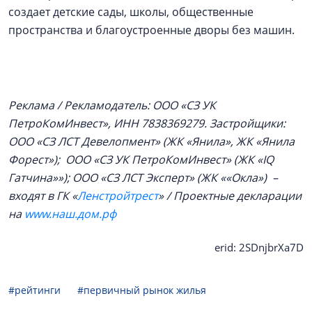
создает детские сады, школы, общественные
пространства и благоустроенные дворы без машин.
Реклама / Рекламодатель: ООО «СЗ УК
ПетроКомИнвест», ИНН 7838369279. Застройщики:
ООО «СЗ ЛСТ Девелопмент» (ЖК «Янила», ЖК «Янила
Форест»); ООО «СЗ УК ПетроКомИнвест» (ЖК «IQ
Гатчина»»); ООО «СЗ ЛСТ Эксперт» (ЖК ««Окла») –
входят в ГК «
Ленстройтрест
» / Проектные декларации
на
www.наш.дом.рф
erid: 2SDnjbrXa7D
#рейтинги
#первичный рынок жилья