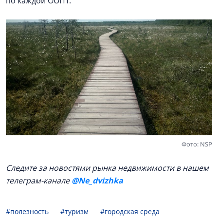
по каждой ООПТ.
Фото: NSP
Следите за новостями рынка недвижимости в нашем
телеграм-канале
@Ne_dvizhka
#полезность
#туризм
#городская среда