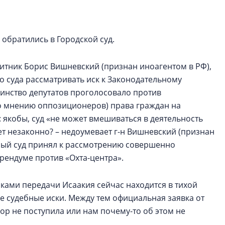
строить и жить по
В Красногвардей
обратились в Городской суд.
Петербурга появ
один центр сов
образования
щитник Борис Вишневский (признан иноагентом в РФ),
о суда рассматривать иск к Законодательному
В Красногвардейс
инство депутатов проголосовало против
Петербурга появи
о мнению оппозиционеров) права граждан на
центр совмещенно
 якобы, суд «не может вмешиваться в деятельность
ет незаконно? – недоумевает г-н Вишневский (признан
самый суд принял к рассмотрению совершенно
рендуме против «Охта-центра».
ами передачи Исаакия сейчас находится в тихой
е судебные иски. Между тем официальная заявка от
р не поступила или нам почему-то об этом не