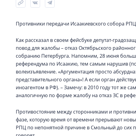
Противники передачи Исаакиевского собора РПЦ 
Как рассказал в своем фейсбуке депутат-градоза
повод для жалобы – отказ Октябрьского районног
собранию Петербурга. Напомним, 28 июня больш
референдума по Исаакию, тем самым нарушив (п
волеизъявление. «Аргументация просто абсурдна:
представительного органа»! А если орган действу
иноагентом в РФ). – Замечу: в 2010 году тот же 
аналогичную по форме жалобу на отказ ЗС в рефе
Противостояние между сторонниками и противник
фазе, которую время от времени прерывают новы
РПЦ по непонятной причине в Смольный до сих по
говорят.