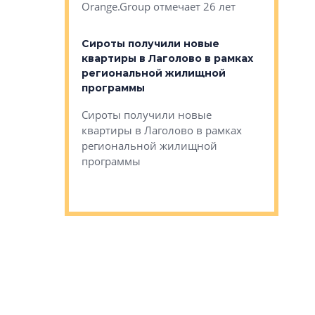
Orange.Group отмечает 26 лет
комплексе
могает»
тестовая 
органики
Сироты получили новые
ском районе
квартиры в Лаголово в рамках
ился еще
региональной жилищной
мещенного
Историч
программы
дом Рома
Ушково м
Сироты получили новые
ком районе
квартиры в Лаголово в рамках
Историче
лся еще один
региональной жилищной
Романова 
го образования
программы
взять под