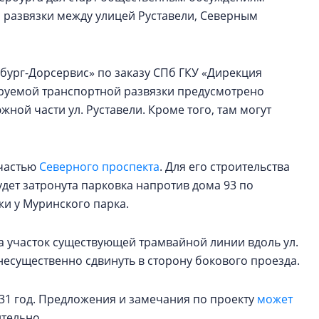
 развязки между улицей Руставели, Северным
ург-Дорсервис» по заказу СПб ГКУ «Дирекция
тируемой транспортной развязки предусмотрено
ной части ул. Руставели. Кроме того, там могут
 частью
Северного проспекта
. Для его строительства
будет затронута парковка напротив дома 93 по
жи у Муринского парка.
да участок существующей трамвайной линии вдоль ул.
несущественно сдвинуть в сторону бокового проезда.
31 год. Предложения и замечания по проекту
может
ительно.