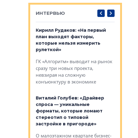
ИНТЕРВЬЮ
в: «Хороший
Кирилл Рудаков: «На первый
Александ
тся в
план выходят факторы,
«Строите
оте»
которые нельзя измерить
основ»
рулеткой»
овременного
Строитель
ГК «Алгоритм» выводит на рынок
тетика,
волнообра
сразу три новых проекта,
ь или
следует с
невзирая на сложную
а, размышляют
Александ
конъюнктуру в экономике
Евгений 
Виталий Голубев: «Драйвер
это не пр
лобов: «Мы
спроса — уникальные
понятные
 Bonava, но мы
форматы, которые ломают
я»
Каким бу
стереотип о типовой
ого пояса»,
Леноблас
застройке в пригороде»
рпоративной
рассказыв
О малоэтажном квартале бизнес-
вает
региона Е