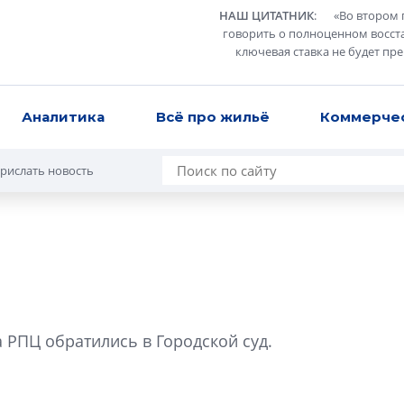
НАШ ЦИТАТНИК
:
«
Во втором 
говорить о полноценном восст
ключевая ставка не будет пр
Аналитика
Всё про жильё
Коммерче
рислать новость
В Санкт-Петербу
лучших поющих 
 РПЦ обратились в Городской суд.
Гала-концертом з
девятый сезон тво
конкурса строител