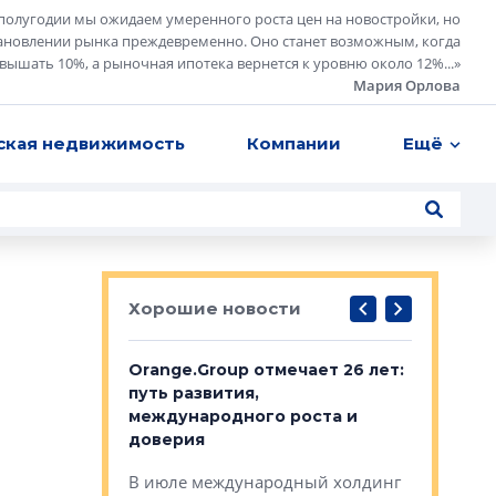
полугодии мы ожидаем умеренного роста цен на новостройки, но
ановлении рынка преждевременно. Оно станет возможным, когда
евышать 10%, а рыночная ипотека вернется к уровню около 12%...
»
Мария Орлова
ская недвижимость
Компании
Ещё
Хорошие новости
рге выбрали
Orange.Group отмечает 26 лет:
В Петерб
строителей
путь развития,
комплекс
международного роста и
тестовая
авершился
доверия
перерабо
рческого
В июле международный холдинг
В Петербу
ей «Нам песня