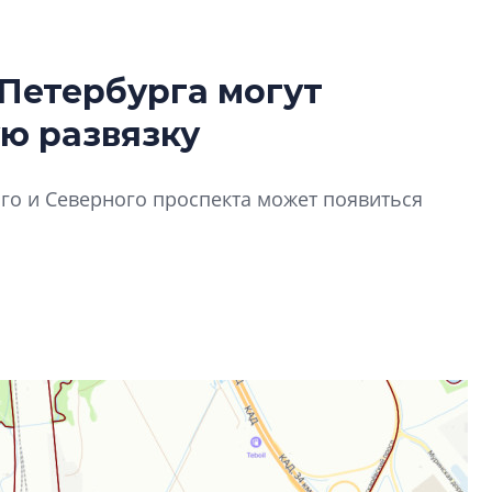
Петербурга могут
Сергей Софроно
ю развязку
дизайн проявляе
визуальной чист
Что важнее для с
го и Северного проспекта может появиться
жилого проекта: эс
функциональност
экономика проект
в ГК «ПСК»
Александр Свино
используем опыт
– другая компани
О потенциале «сер
технологиях и ко
культуре рассказы