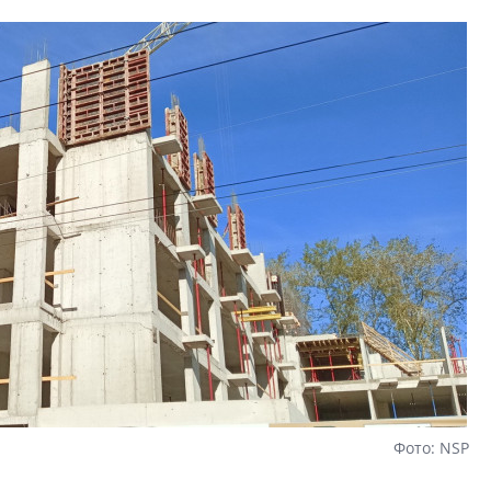
визуальной чист
Что важнее для с
жилого проекта: эс
функциональност
экономика проект
в ГК «ПСК»
Фото: NSP