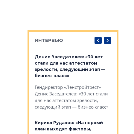
ИНТЕРВЬЮ
: «На
Денис Заседателев: «30 лет
Виталий 
ьной окраине
стали для нас аттестатом
спроса —
зм может
зрелости, следующий этап —
форматы,
»
бизнес-класс»
стереоти
застройк
рства в центре
Гендиректор «Ленстройтрест»
О малоэта
щем спальных
Денис Заседателев: «30 лет стали
класса «О
ерных ловушках
для нас аттестатом зрелости,
Мистолово
Глобал ЭМ»
следующий этап — бизнес-класс»
компании
в: «Хороший
Кирилл Рудаков: «На первый
тся в
план выходят факторы,
Александ