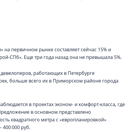
электромобиль
Карина Шальнова
«гибридом» — ка
рынок апарт-оте
Конкуренцию выиг
апарты, которые 
» на первичном рынке составляет сейчас 15% и
приблизятся к го
трой-СПб». Еще три года назад она не превышала 5%.
уровню сервиса, у
КЕЙПОРТ
 девелоперов, работающих в Петербурге
роек, больше всего их в Приморском районе города
блюдается в проектах эконом- и комфорт-класса, где
 Предложение в основном представлено
ость квадратного метра с «европланировкой»
 400 000 руб.