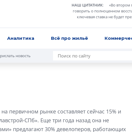
НАШ ЦИТАТНИК
:
«
Во втором 
говорить о полноценном восст
ключевая ставка не будет пр
Аналитика
Всё про жильё
Коммерче
рислать новость
Роман Корнышев
перемен в ЖК мо
 на первичном рынке составляет сейчас 15% и
даже электромо
лавстрой-СПб». Еще три года назад она не
Девелопер «Верти
ами» предлагают 30% девелоперов, работающих
перемен в ЖК мож