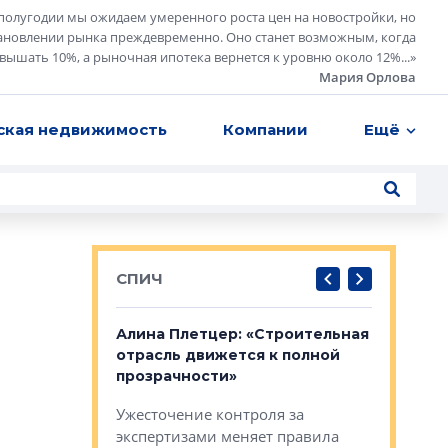
полугодии мы ожидаем умеренного роста цен на новостройки, но
ановлении рынка преждевременно. Оно станет возможным, когда
евышать 10%, а рыночная ипотека вернется к уровню около 12%...
»
Мария Орлова
ская недвижимость
Компании
Ещё
СПИЧ
: «Поводом
Алина Плетцер: «Строительная
Елена Фе
жет быть
отрасль движется к полной
блок МФК
биль»
прозрачности»
экосисте
каль»: поводом
Ужесточение контроля за
Проектир
ет быть даже
экспертизами меняет правила
непрерыв