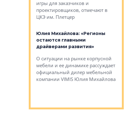
игры для заказчиков и
управлен
проектировщиков, отмечают в
поиска ко
ЦКЭ им. Плетцер
ГК «Глоба
: «Будущее за
к меняется
лей»
Юлия Михайлова: «Регионы
Алексей 
остаются главными
«Вертика
рают те
драйверами развития»
не новый
еще больше
стиничному
О ситуации на рынке корпусной
О том, по
верены в УК
мебели и ее динамике рассуждает
экспертиз
официальный дилер мебельной
преимущес
компании VIMIS Юлия Михайлова
гендирект
Алексей 