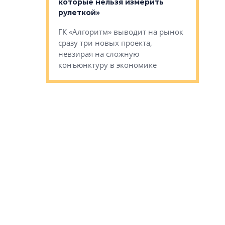
оте»
которые нельзя измерить
«Строите
рулеткой»
основ»
овременного
ГК «Алгоритм» выводит на рынок
Строитель
тетика,
сразу три новых проекта,
волнообра
ь или
невзирая на сложную
следует с
а, размышляют
конъюнктуру в экономике
Александ