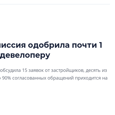
иссия одобрила почти 1
Татьяна Бровкина
 девелоперу
монотонной спал
деконструктиви
стать спасением
обсудила 15 заявок от застройщиков, десять из
О границах новато
о 90% согласованных обращений приходится на
Петербурга, буду
районов и инжен
рассказали в ГК «
Сергей Софроно
дизайн проявляе