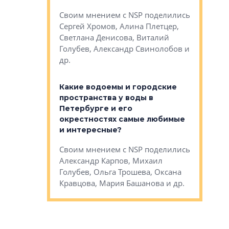
Яна Вирче
нием об этом
Своим мнением с NSP поделились
Денис Зас
 Трошева,
Сергей Хромов, Алина Плетцер,
Свинолобо
ко, Максим
Светлана Денисова, Виталий
и др.
енисова,
Голубев, Александр Свинолобов и
ев и другие
др.
Важно ли
апартам
востребованы
Какие водоемы и городские
Конститу
 компетенции
пространства у воды в
временно
мента и
Петербурге и его
Своим мн
окрестностях самые любимые
Раиль Му
NSP поделились
и интересные?
Кудинов, 
на, Анжелика
Своим мнением с NSP поделились
Карина Ш
ндр
Александр Карпов, Михаил
Дементьев
сандр Кравцов,
Голубев, Ольга Трошева, Оксана
др.
Кравцова, Мария Башанова и др.