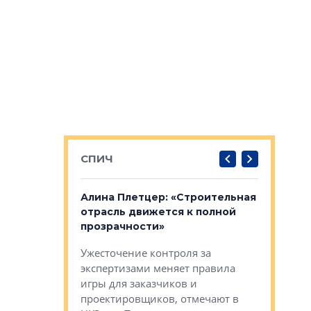
СПИЧ
: «Поводом
Алина Плетцер: «Строительная
Елена Фе
жет быть
отрасль движется к полной
блок МФК
биль»
прозрачности»
экосисте
каль»: поводом
Ужесточение контроля за
Проектир
ет быть даже
экспертизами меняет правила
непрерыв
игры для заказчиков и
управлен
проектировщиков, отмечают в
поиска ко