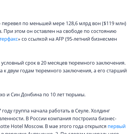
рынка? Своим мне
поделились Ольга
Екатерина Немчен
Жабин, Светлана Д
о перевел по меньшей мере 128,6 млрд вон ($119 млн)
Константин Сторож
в. При этом он оставлен на свободе по состоянию
терфакс
» со ссылкой на AFP (95-летний бизнесмен
Какие наиболее 
специальности и
в сфере девелоп
л условный срок в 20 месяцев тюремного заключения.
строительства?
 к двум годам тюремного заключения, а его старший
Своим мнением с 
Валентина Калини
Альшаева, Алекса
хо и Син Донбина по 10 лет тюрьмы.
Свинолобов, Алек
Кирилл Кудинов и 
67 году группа начала работать в Сеуле. Холдинг
ленности. В России компания построила бизнес-
otte Hotel Moscow. В мае этого года открылся
первый