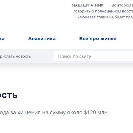
НАШ ЦИТАТНИК
:
«
Во втором 
говорить о полноценном восст
ключевая ставка не будет пр
ка
Аналитика
Всё про жильё
рислать новость
ость
Разрыв цен межд
вторичкой: что э
ода за хищения на сумму около $120 млн.
рынка?
Разрыв цен между
вторичкой: что это