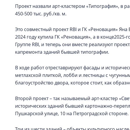
Проект назвали арт-кластером «Типография», в 
450-500 тыс. руб./кв. м.
Это совместный проект RBI и ГК «Реновация» Ян
2024 году купила ГК «Реновация», а в конце2025-г
Группе RBI, и теперь они вместе реализуют проект
капремонта зданий бывшей типографии.
В ходе работ отреставрируют фасады и историчес
метлахской плиткой, лобби и лестницы с чугунн
благоустройство двора, которое стоит, как обра
Второй проект – так называемый арт-кластер «Св
исторических зданий бывшей картонажно-перепл
Пушкарской улице, 10 на Петроградской стороне.
Три из шести зданий – объекты культурного наслед