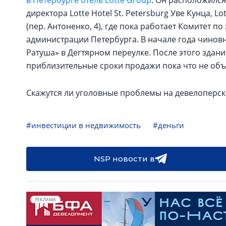
в Петербурге отель Lotte Group
. Он расположился
директора Lotte Hotel St. Petersburg Уве Кунца, L
(пер. Антоненко, 4), где пока работает Комитет 
администрации Петербурга. В начале года чинов
Ратуша» в Дегтярном переулке. После этого здание
приблизительные сроки продажи пока что не об
Скажутся ли уголовные проблемы на девелоперск
#инвестиции в недвижимость
#деньги
NSP новости в
РЕКЛАМА