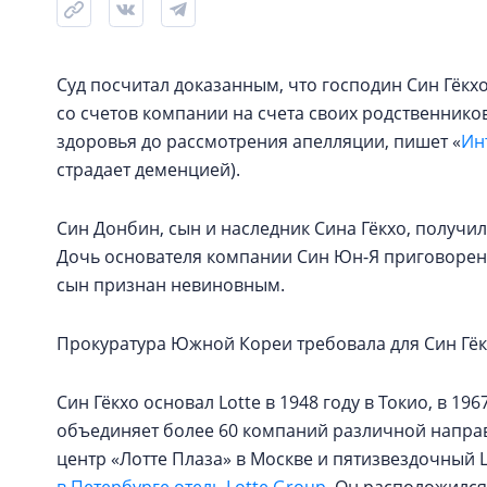
Суд посчитал доказанным, что господин Син Гёкх
со счетов компании на счета своих родственнико
здоровья до рассмотрения апелляции, пишет «
Ин
страдает деменцией).
Син Донбин, сын и наследник Сина Гёкхо, получи
Дочь основателя компании Син Юн-Я приговорена
сын признан невиновным.
Прокуратура Южной Кореи требовала для Син Гёк
Син Гёкхо основал Lotte в 1948 году в Токио, в 19
объединяет более 60 компаний различной направ
центр «Лотте Плаза» в Москве и пятизвездочный L