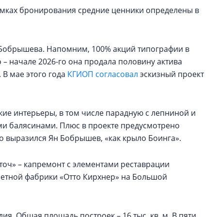
рамках бронирования средние ценники определены в
а Бобрышева. Напомним, 100% акций типографии в
о – начале 2026-го она продала половину актива
. В мае этого года
КГИОП согласовал
эскизный проект
кие интерьеры, в том числе парадную с лепниной и
ыми балясинами. Плюс в проекте предусмотрено
зно выразился Ян Бобрышев, «как крыло Боинга».
еточ» – капремонт с элементами реставрации
етной фабрики «Отто Кирхнер» на Большой
ия. Общая площадь построек – 16 тыс. кв. м. В пяти