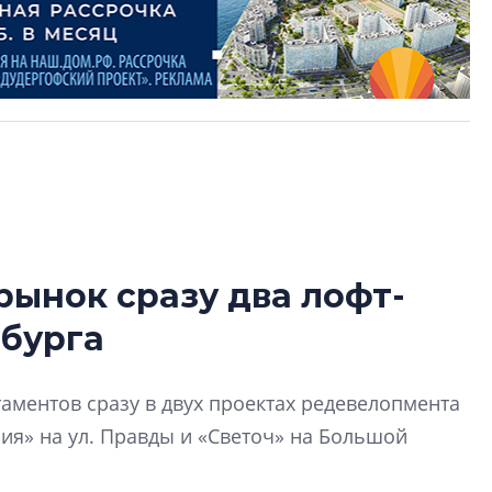
рынок сразу два лофт-
Роман Корнышев
рбурга
перемен в ЖК мо
даже электромо
Девелопер «Верти
аментов сразу в двух проектах редевелопмента
перемен в ЖК мож
ия» на ул. Правды и «Светоч» на Большой
электромобиль