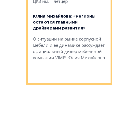
ЦКЭ им. Плетцер
ГК «Глоба
: «Будущее за
к меняется
лей»
Юлия Михайлова: «Регионы
Алексей 
остаются главными
«Вертика
рают те
драйверами развития»
не новый
еще больше
стиничному
О ситуации на рынке корпусной
О том, по
верены в УК
мебели и ее динамике рассуждает
экспертиз
официальный дилер мебельной
преимущес
компании VIMIS Юлия Михайлова
гендирект
Алексей 