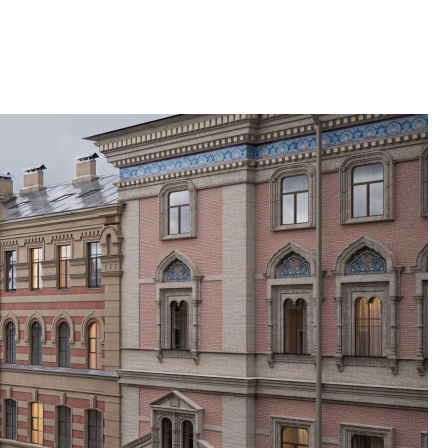
Карина Шальнова
«гибридом» — ка
рынок апарт-оте
Конкуренцию выиг
апарты, которые 
приблизятся к го
уровню сервиса, у
КЕЙПОРТ