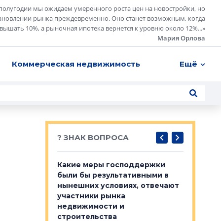
полугодии мы ожидаем умеренного роста цен на новостройки, но
ановлении рынка преждевременно. Оно станет возможным, когда
евышать 10%, а рыночная ипотека вернется к уровню около 12%...
»
Мария Орлова
Коммерческая недвижимость
Ещё
? ЗНАК ВОПРОСА
у первичкой и
Какие меры господдержки
Место об
то значит для
были бы результативными в
локации 
нынешних условиях, отвечают
пригород
участники рынка
выстрели
 первичкой и
недвижимости и
Своим мн
 значит для
строительства