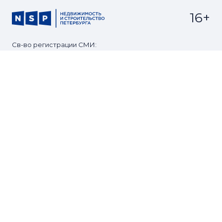
16+
Св-во регистрации СМИ:
ЭЛ №ФС77-67922 от 06.12.2016
Реклама на
Контакты
сайте
О проекте
Мероприятия
© Сетевое издание NSP.RU
Все права защищены. Любое использование
материалов допускается только с согласия редакции.
Разработано
zomg.studio