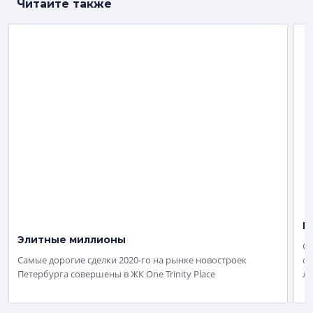
Читайте также
Щ
Элитные миллионы
GH
Самые дорогие сделки 2020-го на рынке новостроек
оз
Петербурга совершены в ЖК One Trinity Place
Ла