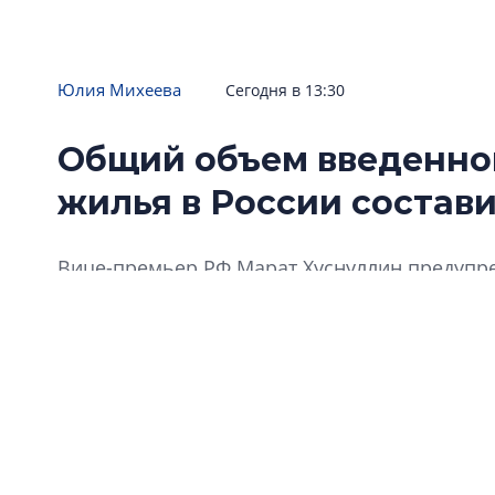
Юлия Михеева
Сегодня в 13:30
Общий объем введенног
жилья в России составил
Вице-премьер РФ Марат Хуснуллин предупре
государства и существенного снижения ключ