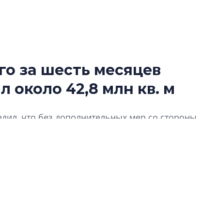
о за шесть месяцев
Разрыв цен межд
 около 42,8 млн кв. м
вторичкой: что э
рынка?
Разрыв цен между
дил, что без дополнительных мер со стороны
вторичкой: что это
евой ставки возможен спад ввода жилья.
рынка? Своим мне
поделились Ольга
Екатерина Немчен
Жабин, Светлана Д
Константин Сторож
Какие наиболее 
специальности и