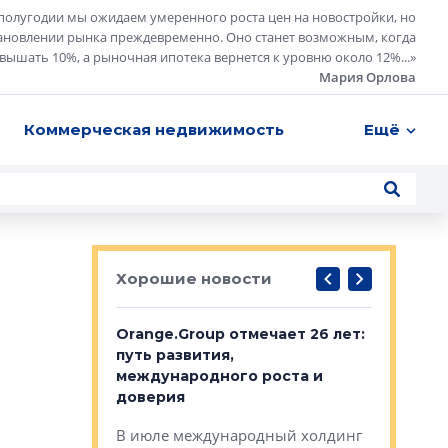
полугодии мы ожидаем умеренного роста цен на новостройки, но
ановлении рынка преждевременно. Оно станет возможным, когда
евышать 10%, а рыночная ипотека вернется к уровню около 12%...
»
Мария Орлова
Коммерческая недвижимость
Ещё
Хорошие новости
рге выбрали
Orange.Group отмечает 26 лет:
В Петерб
строителей
путь развития,
комплекс
международного роста и
тестовая
авершился
доверия
перерабо
рческого
В июле международный холдинг
В Петербу
ей «Нам песня