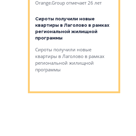
Orange.Group отмечает 26 лет
комплексе
могает»
тестовая 
органики
Сироты получили новые
ском районе
квартиры в Лаголово в рамках
ился еще
региональной жилищной
мещенного
Историч
программы
дом Рома
Ушково м
Сироты получили новые
ком районе
квартиры в Лаголово в рамках
Историче
лся еще один
региональной жилищной
Романова 
го образования
программы
взять под