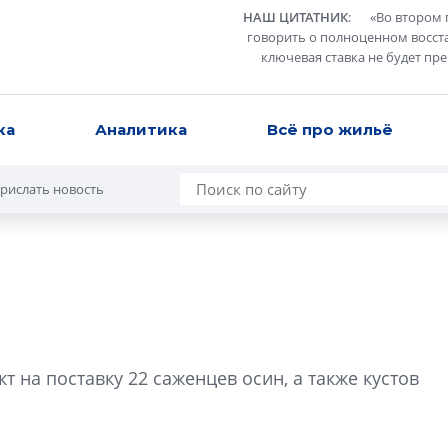
НАШ ЦИТАТНИК
:
«
Во втором 
говорить о полноценном восст
ключевая ставка не будет пр
ка
Аналитика
Всё про жильё
рислать новость
е
В Санкт-Петербу
лучших поющих 
т на поставку 22 саженцев осин, а также кустов
Гала-концертом з
девятый сезон тво
конкурса строител