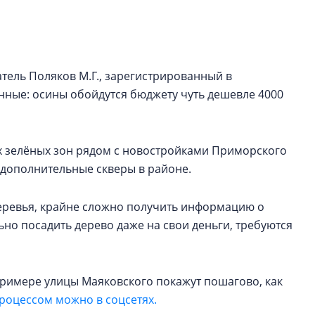
строить и жить по
В Красногвардей
Петербурга появ
ель Поляков М.Г., зарегистрированный в
один центр сов
образования
ные: осины обойдутся бюджету чуть дешевле 4000
В Красногвардейс
Петербурга появи
центр совмещенно
их зелёных зон рядом с новостройками Приморского
 дополнительные скверы в районе.
еревья, крайне сложно получить информацию о
но посадить дерево даже на свои деньги, требуются
примере улицы Маяковского покажут пошагово, как
процессом можно в соцсетях.