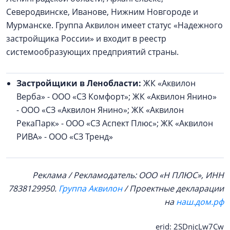
Северодвинске, Иванове, Нижним Новгороде и
Мурманске. Группа Аквилон имеет статус «Надежного
застройщика России» и входит в реестр
системообразующих предприятий страны.
Застройщики в Ленобласти:
ЖК «Аквилон
Верба» - ООО «СЗ Комфорт»; ЖК «Аквилон Янино»
- ООО «СЗ «Аквилон Янино»; ЖК «Аквилон
РекаПарк» - ООО «СЗ Аспект Плюс»; ЖК «Аквилон
РИВА» - ООО «СЗ Тренд»
Реклама / Рекламодатель: ООО «Н ПЛЮС», ИНН
7838129950.
Группа Аквилон
/ Проектные декларации
на
наш.дом.рф
erid: 2SDnjcLw7Cw