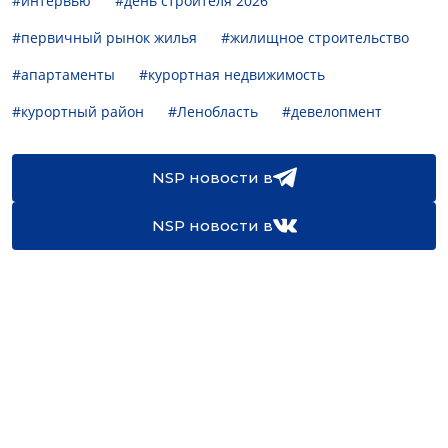
#интервью
#день строителя 2026
#первичный рынок жилья
#жилищное строительство
#апартаменты
#курортная недвижимость
#курортный район
#Ленобласть
#девелопмент
NSP новости в
NSP новости в
16+
Св-во регистрации СМИ:
ЭЛ №ФС77-67922 от 06.12.2016