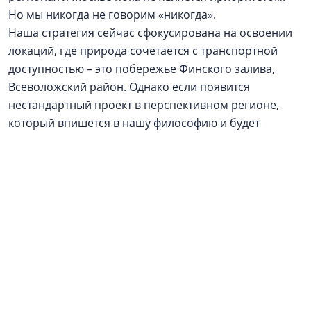
Но мы никогда не говорим «никогда».
Наша стратегия сейчас сфокусирована на освоении
локаций, где природа сочетается с транспортной
доступностью – это побережье Финского залива,
Всеволожский район. Однако если появится
нестандартный проект в перспективном регионе,
который впишется в нашу философию и будет
обеспечен надежным финансовым плечом, мы
готовы к такому стратегическому шагу.
Реклама / Рекламодатель: ООО АН «Алгоритм», ИНН
4706095315. Застройщики
ГК «Алгоритм»
: ЖК
«Алгоритм Квинта» - ООО СЗ «Алгоритм
Девелопмент», Курортные резиденции «Регалия» -
ООО СЗ «Алгоритм Солнечное» / Проектные
декларации на
наш.дом.рф