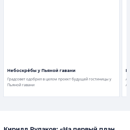
Небоскрёбы у Пьяной гавани
П
Градсовет одобрил в целом проект будущей гостиницы у
Ап
Пьяной гавани
Аг
Кирилл Рудаков: «На первый план