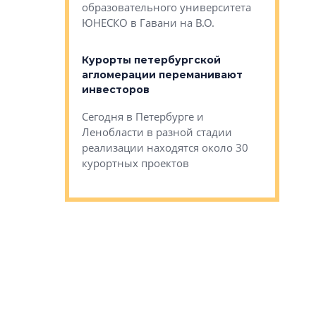
Император
образовательного университета
ртиры в домах
выжать ма
ЮНЕСКО в Гавани на В.О.
 постройки на
костей»
оящихся
Курорты петербургской
тиры в домах
агломерации переманивают
Каким бы
остройки на 9%
инвесторов
Ропса: в
ся
обещают 
Сегодня в Петербурге и
Руины Дом
Ленобласти в разной стадии
сгоревшем
реализации находятся около 30
наследия 
курортных проектов