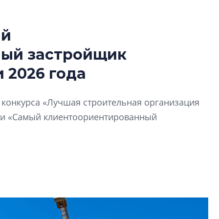
ый
Усадьба Торосов
ный застройщик
от эпохи фальш-
 2026 года
Усадьба Торосово 
эпохи фальш-пане
й конкурса «Лучшая строительная организация
Центробанк: ква
ии «Самый клиентоориентированный
2020-2026 годов
9% дешевле стр
Центробанк: квар
2020-2026 годов п
дешевле строящих