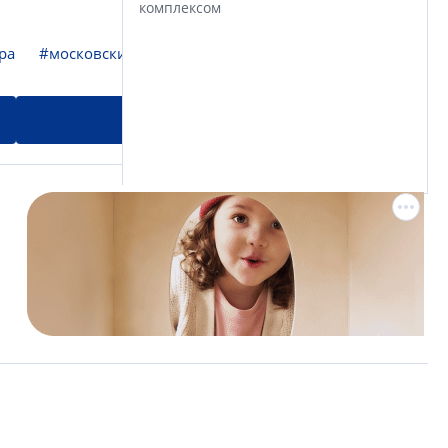
комплексом
ра
#московский район
NSP новости в