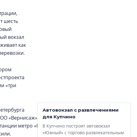
трации,
ет шесть
Новый
ный вокзал
живает как
перевозки.
тором
естпроекта
ии «три
Петербурга
Автовокзал с развлечениями
для Купчино
ООО «Вернисаж» должен был получить в аренду
станции метро «Купчино». Но
В Купчино построят автовокзал
«Южный» с торгово-развлекательным
жили.