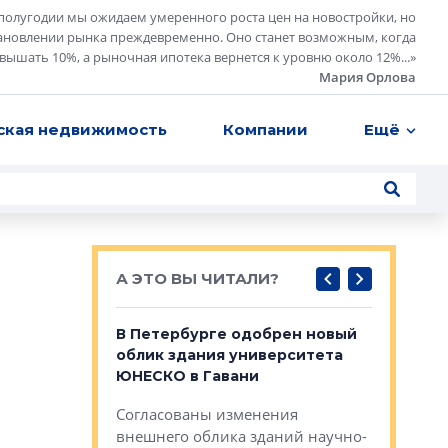
полугодии мы ожидаем умеренного роста цен на новостройки, но
ановлении рынка преждевременно. Оно станет возможным, когда
евышать 10%, а рыночная ипотека вернется к уровню около 12%...
»
Мария Орлова
ская недвижимость
Компании
Ещё
А ЭТО ВЫ ЧИТАЛИ?
о — антидот
В Петербурге одобрен новый
Собствен
панелей
облик здания университета
Императо
ЮНЕСКО в Гавани
как выжа
— антидот от
«старых 
Согласованы изменения
лей
Собственн
внешнего облика зданий научно-