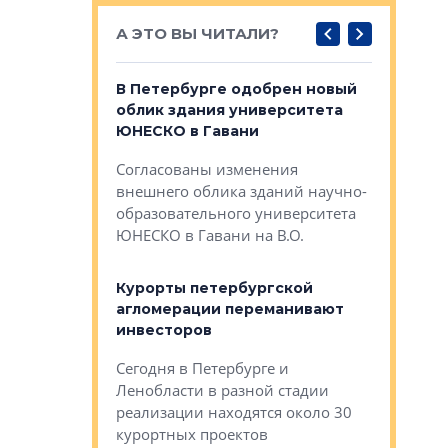
А ЭТО ВЫ ЧИТАЛИ?
о — антидот
В Петербурге одобрен новый
Собствен
панелей
облик здания университета
Императо
ЮНЕСКО в Гавани
как выжа
— антидот от
«старых 
Согласованы изменения
лей
Собственн
внешнего облика зданий научно-
Император
образовательного университета
ртиры в домах
выжать ма
ЮНЕСКО в Гавани на В.О.
 постройки на
костей»
оящихся
Курорты петербургской
тиры в домах
агломерации переманивают
Каким бы
остройки на 9%
инвесторов
Ропса: в
ся
обещают 
Сегодня в Петербурге и
Руины Дом
Ленобласти в разной стадии
сгоревшем
реализации находятся около 30
наследия 
курортных проектов