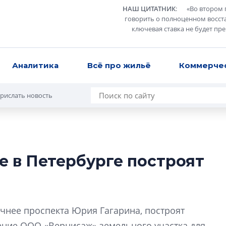
НАШ ЦИТАТНИК
:
«
Во втором 
говорить о полноценном восст
ключевая ставка не будет пр
Аналитика
Всё про жильё
Коммерче
рислать новость
е в Петербурге построят
Усадьба Торосов
от эпохи фальш-
Усадьба Торосово 
очнее проспекта Юрия Гагарина, построят
эпохи фальш-пане
ение ООО «Вернисаж» земельного участка для