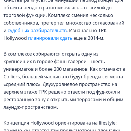
кинотеатра «Русь». За минувший период концепция
объекта неоднократно менялась – от жилой до
торговой функции. Комплекс сменил несколько
собственников, претерпел множество согласований
и
судебных разбирательств
. Изначально ТРК
Hollywood
планировали сдать
еще в 2014-м.
В комплексе собираются открыть одну из
крупнейших в городе фэшн-галерей – шесть
универмагов и более 200 магазинов. Как отмечают в
Colliers, большей частью это будут бренды сегмента
«средний плюс». Двухуровневое пространство на
верхнем этаже ТРК решено отвести под фуд-холл и
ресторанную зону с открытыми террасами и общим
лаундж-пространством.
Концепция Hollywood ориентирована на lifestyle:
помимо кинотеатра там предусмотрены площадки