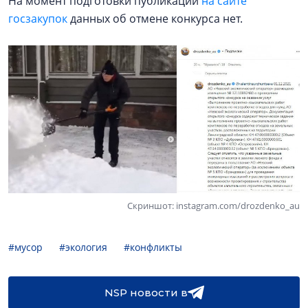
На момент подготовки публикации
на сайте
госзакупок
данных об отмене конкурса нет.
Скриншот: instagram.com/drozdenko_au
#мусор
#экология
#конфликты
NSP новости в