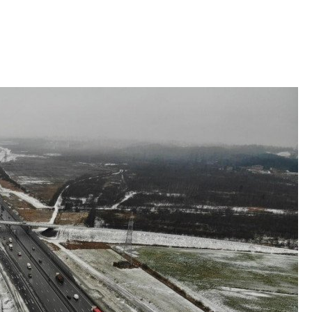
электромобиль
Карина Шальнова
«гибридом» — ка
рынок апарт-оте
Конкуренцию выиг
апарты, которые 
приблизятся к го
уровню сервиса, у
КЕЙПОРТ