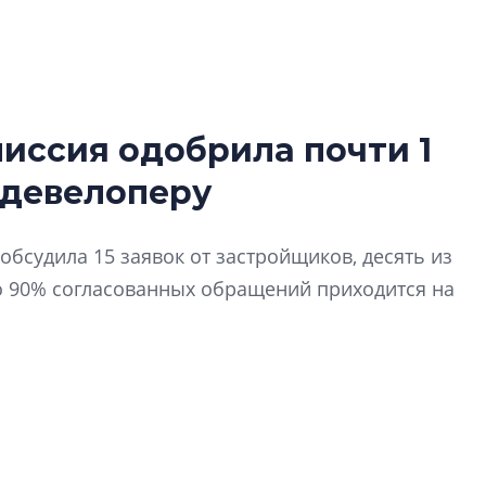
иссия одобрила почти 1
Роман Корнышев
 девелоперу
перемен в ЖК мо
даже электромо
Девелопер «Верти
обсудила 15 заявок от застройщиков, десять из
перемен в ЖК мож
о 90% согласованных обращений приходится на
электромобиль
Карина Шальнова
«гибридом» — ка
рынок апарт-оте
Конкуренцию выиг
апарты, которые 