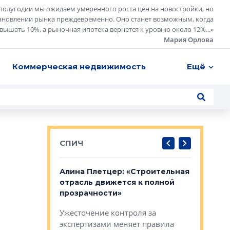
полугодии мы ожидаем умеренного роста цен на новостройки, но
ановлении рынка преждевременно. Оно станет возможным, когда
евышать 10%, а рыночная ипотека вернется к уровню около 12%...
»
Мария Орлова
Коммерческая недвижимость
Ещё
СПИЧ
: «Поводом
Алина Плетцер: «Строительная
Елена Фе
жет быть
отрасль движется к полной
блок МФК
биль»
прозрачности»
экосисте
каль»: поводом
Ужесточение контроля за
Проектир
ет быть даже
экспертизами меняет правила
непрерыв