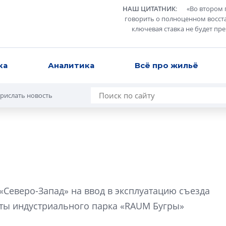
НАШ ЦИТАТНИК
:
«
Во втором 
говорить о полноценном восст
ключевая ставка не будет пр
ка
Аналитика
Всё про жильё
рислать новость
Роман Корнышев
перемен в ЖК мо
Северо-Запад» на ввод в эксплуатацию съезда
даже электромо
нты индустриального парка «RAUM Бугры»
Девелопер «Верти
перемен в ЖК мож