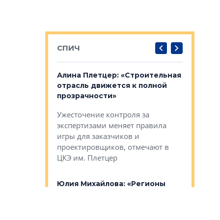
СПИЧ
: «Поводом
Алина Плетцер: «Строительная
Елена Фе
жет быть
отрасль движется к полной
блок МФК
биль»
прозрачности»
экосисте
каль»: поводом
Ужесточение контроля за
Проектир
ет быть даже
экспертизами меняет правила
непрерыв
игры для заказчиков и
управлен
проектировщиков, отмечают в
поиска ко
ЦКЭ им. Плетцер
ГК «Глоба
: «Будущее за
к меняется
лей»
Юлия Михайлова: «Регионы
Алексей 
остаются главными
«Вертика
рают те
драйверами развития»
не новый
еще больше