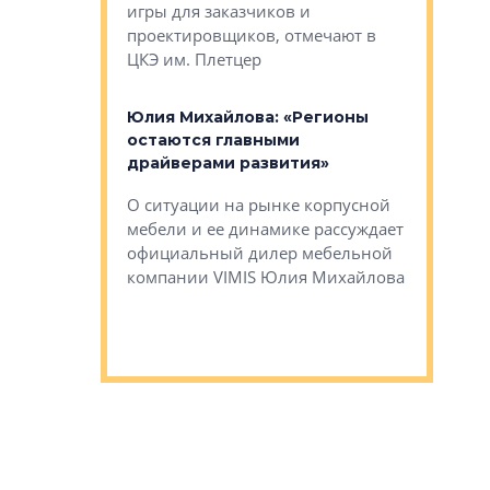
игры для заказчиков и
управлен
проектировщиков, отмечают в
поиска ко
ЦКЭ им. Плетцер
ГК «Глоба
: «Будущее за
к меняется
лей»
Юлия Михайлова: «Регионы
Алексей 
остаются главными
«Вертика
рают те
драйверами развития»
не новый
еще больше
стиничному
О ситуации на рынке корпусной
О том, по
верены в УК
мебели и ее динамике рассуждает
экспертиз
официальный дилер мебельной
преимущес
компании VIMIS Юлия Михайлова
гендирект
Алексей 