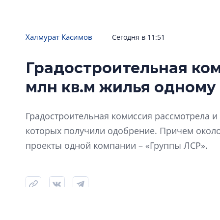
Халмурат Касимов
Сегодня в 11:51
Градостроительная ком
Немцы встали на рельсы
Завершено строительство завода
млн кв.м жилья одному
Knorr-Bremse в индустриальном
парке «RAUM Бугры»
Градостроительная комиссия рассмотрела и 
которых получили одобрение. Причем окол
проекты одной компании – «Группы ЛСР».