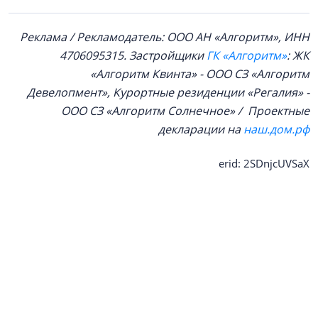
Реклама / Рекламодатель: ООО АН «Алгоритм», ИНН
4706095315. Застройщики
ГК «Алгоритм»
: ЖК
«Алгоритм Квинта» - ООО СЗ «Алгоритм
Девелопмент», Курортные резиденции «Регалия» -
ООО СЗ «Алгоритм Солнечное» / Проектные
декларации на
наш.дом.рф
erid: 2SDnjcUVSaX
#интервью
#день строителя 2026
#первичный рынок жилья
#жилищное строительство
#апартаменты
#курортная недвижимость
#курортный район
#Ленобласть
#девелопмент