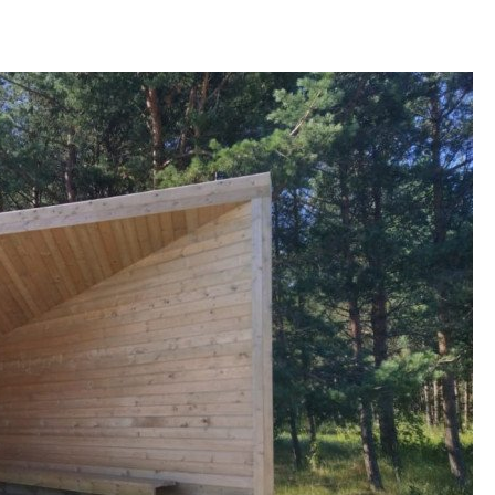
рынка? Своим мне
поделились Ольга
Екатерина Немчен
Жабин, Светлана Д
Константин Сторож
Какие наиболее 
специальности и
в сфере девелоп
строительства?
Своим мнением с 
Валентина Калини
Альшаева, Алекса
Свинолобов, Алек
Кирилл Кудинов и 