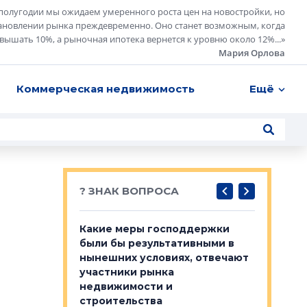
полугодии мы ожидаем умеренного роста цен на новостройки, но
ановлении рынка преждевременно. Оно станет возможным, когда
евышать 10%, а рыночная ипотека вернется к уровню около 12%...
»
Мария Орлова
Коммерческая недвижимость
Ещё
? ЗНАК ВОПРОСА
у первичкой и
Какие меры господдержки
Место об
то значит для
были бы результативными в
локации 
нынешних условиях, отвечают
пригород
участники рынка
выстрели
 первичкой и
недвижимости и
Своим мн
 значит для
строительства