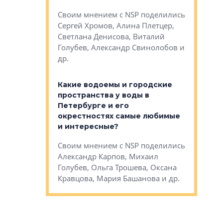
Яна Вирче
нием об этом
Своим мнением с NSP поделились
Денис Зас
 Трошева,
Сергей Хромов, Алина Плетцер,
Свинолобо
ко, Максим
Светлана Денисова, Виталий
и др.
енисова,
Голубев, Александр Свинолобов и
ев и другие
др.
Важно ли
апартам
востребованы
Какие водоемы и городские
Конститу
 компетенции
пространства у воды в
временно
мента и
Петербурге и его
Своим мн
окрестностях самые любимые
Раиль Му
NSP поделились
и интересные?
Кудинов, 
на, Анжелика
Своим мнением с NSP поделились
Карина Ш
ндр
Александр Карпов, Михаил
Дементьев
сандр Кравцов,
Голубев, Ольга Трошева, Оксана
др.
Кравцова, Мария Башанова и др.