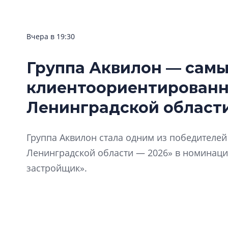
Вчера в 19:30
Экологи: в заказниках
Группа Аквилон — сам
Ленобласти нежелательно
клиентоориентирован
даже благоустройство для
туристов
Ленинградской области
Группа Аквилон стала одним из победителе
Ленинградской области — 2026» в номинац
застройщик».