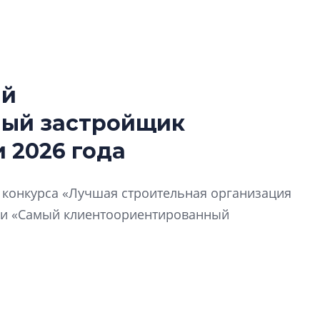
ый
В Санкт-Петербу
ный застройщик
лучших поющих 
 2026 года
Гала-концертом з
девятый сезон тво
конкурса строител
й конкурса «Лучшая строительная организация
строить и жить по
ии «Самый клиентоориентированный
В Красногвардей
Петербурга появ
один центр сов
образования
В Красногвардейс