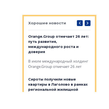
Хорошие новости
рге выбрали
Orange.Group отмечает 26 лет:
В Петерб
строителей
путь развития,
комплекс
международного роста и
тестовая
авершился
доверия
перерабо
рческого
В июле международный холдинг
В Петербу
ей «Нам песня
Orange.Group отмечает 26 лет
комплексе
могает»
тестовая 
органики
Сироты получили новые
ском районе
квартиры в Лаголово в рамках
ился еще
региональной жилищной
мещенного
Историч
программы
дом Рома
Ушково м
Сироты получили новые
ком районе