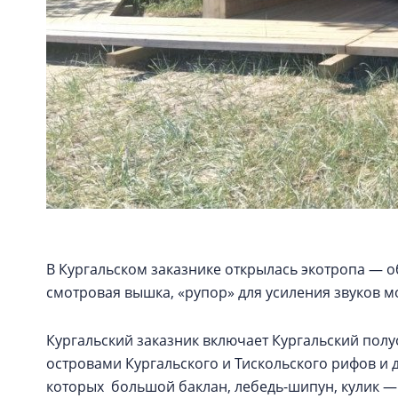
В Кургальском заказнике открылась экотропа —
смотровая вышка, «рупор» для усиления звуков 
Кургальский заказник включает Кургальский пол
островами Кургальского и Тискольского рифов и др
которых большой баклан, лебедь-шипун, кулик — 