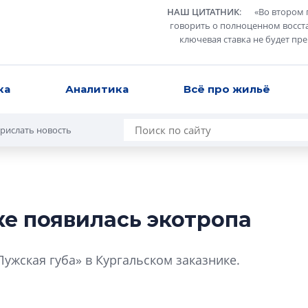
НАШ ЦИТАТНИК
:
«
Во втором 
говорить о полноценном восст
ключевая ставка не будет пр
ка
Аналитика
Всё про жильё
рислать новость
ке появилась экотропа
Разрыв цен межд
вторичкой: что э
ужская губа» в Кургальском заказнике.
рынка?
Разрыв цен между
вторичкой: что это