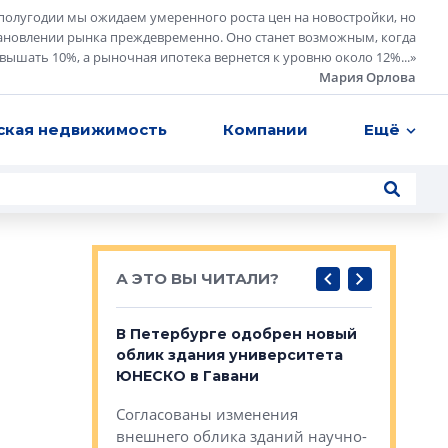
полугодии мы ожидаем умеренного роста цен на новостройки, но
ановлении рынка преждевременно. Оно станет возможным, когда
евышать 10%, а рыночная ипотека вернется к уровню около 12%...
»
Мария Орлова
ская недвижимость
Компании
Ещё
А ЭТО ВЫ ЧИТАЛИ?
о — антидот
В Петербурге одобрен новый
Собствен
панелей
облик здания университета
Императо
ЮНЕСКО в Гавани
как выжа
— антидот от
«старых 
Согласованы изменения
лей
Собственн
внешнего облика зданий научно-