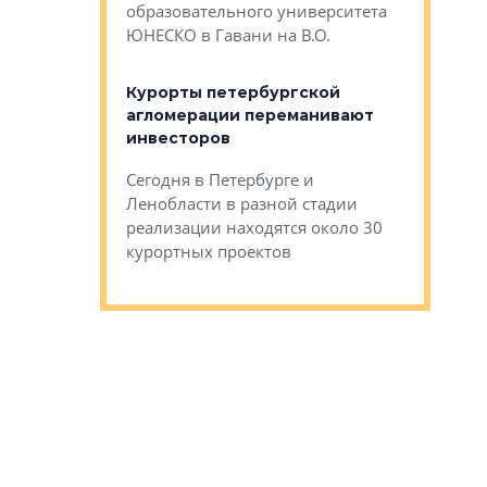
Император
образовательного университета
ртиры в домах
выжать ма
ЮНЕСКО в Гавани на В.О.
 постройки на
костей»
оящихся
Курорты петербургской
тиры в домах
агломерации переманивают
Каким бы
остройки на 9%
инвесторов
Ропса: в
ся
обещают 
Сегодня в Петербурге и
Руины Дом
Ленобласти в разной стадии
сгоревшем
реализации находятся около 30
наследия 
курортных проектов