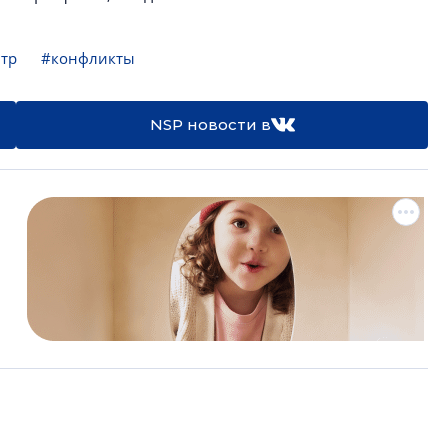
нтр
#конфликты
NSP новости в