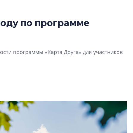
году по программе
Усадьба Торосов
от эпохи фальш-
Усадьба Торосово 
сти программы «Карта Друга» для участников
эпохи фальш-пане
Центробанк: ква
2020-2026 годов
9% дешевле стр
Центробанк: квар
2020-2026 годов п
дешевле строящих