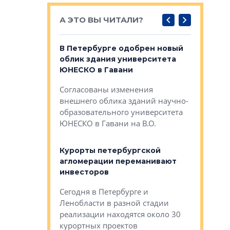
А ЭТО ВЫ ЧИТАЛИ?
о — антидот
В Петербурге одобрен новый
Собствен
панелей
облик здания университета
Императо
ЮНЕСКО в Гавани
как выжа
— антидот от
«старых 
Согласованы изменения
лей
Собственн
внешнего облика зданий научно-
Император
образовательного университета
ртиры в домах
выжать ма
ЮНЕСКО в Гавани на В.О.
 постройки на
костей»
оящихся
Курорты петербургской
тиры в домах
агломерации переманивают
Каким бы
остройки на 9%
инвесторов
Ропса: в
ся
обещают 
Сегодня в Петербурге и
Руины Дом
Ленобласти в разной стадии
сгоревшем
реализации находятся около 30
наследия 
курортных проектов