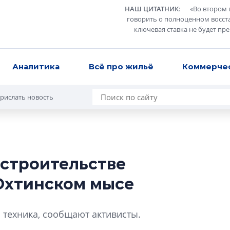
НАШ ЦИТАТНИК
:
«
Во втором 
говорить о полноценном восст
ключевая ставка не будет пр
Аналитика
Всё про жильё
Коммерче
рислать новость
строительстве
Усадьба Торосов
Охтинском мысе
от эпохи фальш-
Усадьба Торосово 
 техника, сообщают активисты.
эпохи фальш-пане