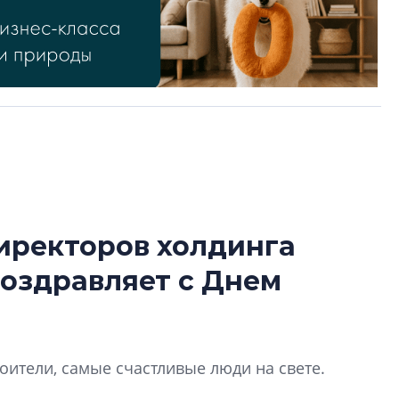
иректоров холдинга
Роман Корнышев
оздравляет с Днем
перемен в ЖК мо
даже электромо
Девелопер «Верти
перемен в ЖК мож
оители, самые счастливые люди на свете.
электромобиль