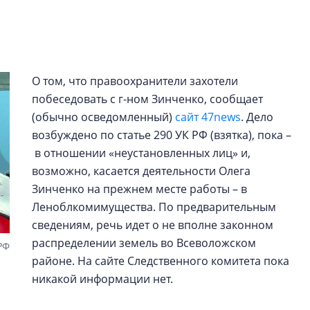
строить и жить по
В Красногвардей
Петербурга появ
один центр сов
О том, что правоохранители захотели
образования
побеседовать с г-ном Зинченко, сообщает
В Красногвардейс
(обычно осведомленный)
сайт 47news
. Дело
Петербурга появи
возбуждено по статье 290 УК РФ (взятка), пока –
центр совмещенно
в отношении «неустановленных лиц» и,
возможно, касается деятельности Олега
Зинченко на прежнем месте работы – в
Леноблкомимущества. По предварительным
сведениям, речь идет о не вполне законном
распределении земель во Всеволожском
РФ
районе. На сайте Следственного комитета пока
никакой информации нет.