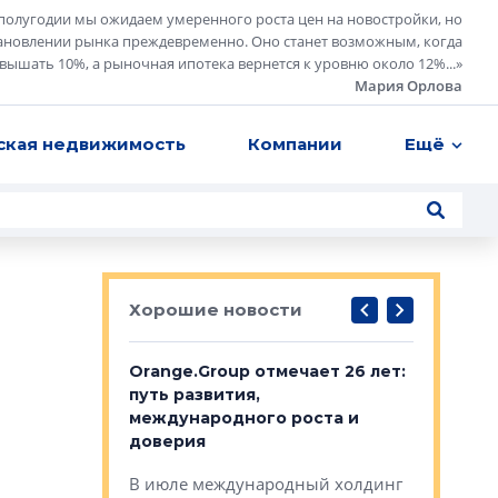
полугодии мы ожидаем умеренного роста цен на новостройки, но
ановлении рынка преждевременно. Оно станет возможным, когда
евышать 10%, а рыночная ипотека вернется к уровню около 12%...
»
Мария Орлова
ская недвижимость
Компании
Ещё
Хорошие новости
рге выбрали
Orange.Group отмечает 26 лет:
В Петерб
строителей
путь развития,
комплекс
международного роста и
тестовая
авершился
доверия
перерабо
рческого
В июле международный холдинг
В Петербу
ей «Нам песня