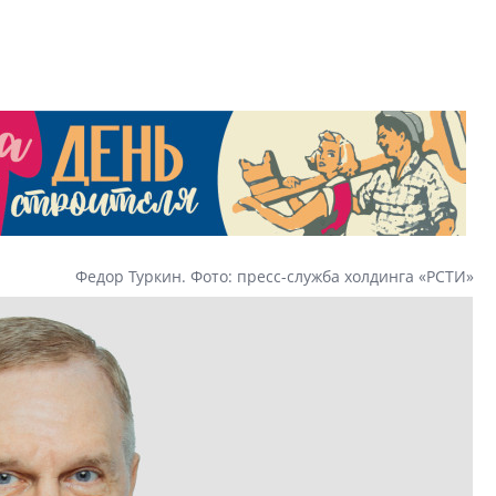
Карина Шальнова
«гибридом» — ка
рынок апарт-оте
Конкуренцию выиг
апарты, которые 
приблизятся к го
уровню сервиса, у
КЕЙПОРТ
Федор Туркин. Фото: пресс-служба холдинга «РСТИ»