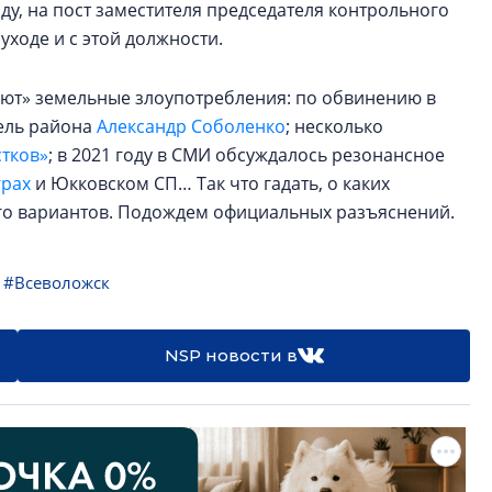
ду, на пост заместителя председателя контрольного
уходе и с этой должности.
ют» земельные злоупотребления: по обвинению в
тель района
Александр Соболенко
; несколько
тков»
; в 2021 году в СМИ обсуждалось резонансное
грах
и Юкковском СП… Так что гадать, о каких
ого вариантов. Подождем официальных разъяснений.
#Всеволожск
NSP новости в