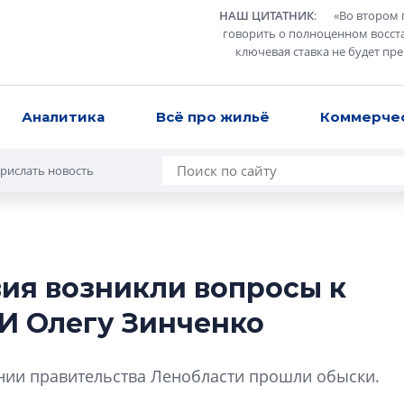
НАШ ЦИТАТНИК
:
«
Во втором 
говорить о полноценном восст
ключевая ставка не будет пр
Аналитика
Всё про жильё
Коммерче
рислать новость
вия возникли вопросы к
В Санкт-Петербу
И Олегу Зинченко
лучших поющих 
Гала-концертом з
нии правительства Ленобласти прошли обыски.
девятый сезон тво
конкурса строител