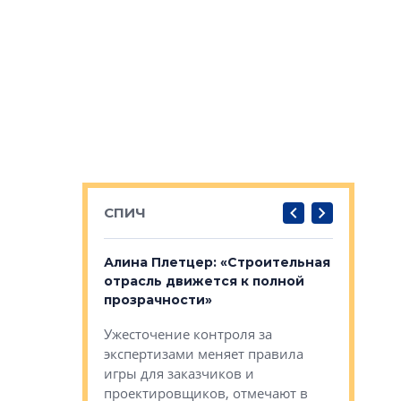
СПИЧ
: «Поводом
Алина Плетцер: «Строительная
Елена Фе
жет быть
отрасль движется к полной
блок МФК
биль»
прозрачности»
экосисте
каль»: поводом
Ужесточение контроля за
Проектир
ет быть даже
экспертизами меняет правила
непрерыв
игры для заказчиков и
управлен
проектировщиков, отмечают в
поиска ко