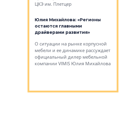
ЦКЭ им. Плетцер
ГК «Глоба
: «Будущее за
к меняется
лей»
Юлия Михайлова: «Регионы
Алексей 
остаются главными
«Вертика
рают те
драйверами развития»
не новый
еще больше
стиничному
О ситуации на рынке корпусной
О том, по
верены в УК
мебели и ее динамике рассуждает
экспертиз
официальный дилер мебельной
преимущес
компании VIMIS Юлия Михайлова
гендирект
Алексей 