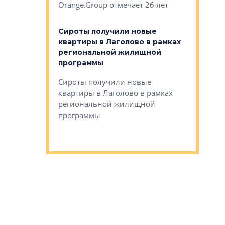
Orange.Group отмечает 26 лет
комплексе
могает»
тестовая 
органики
Сироты получили новые
ском районе
квартиры в Лаголово в рамках
ился еще
региональной жилищной
мещенного
Историч
программы
дом Рома
Ушково м
Сироты получили новые
ком районе
квартиры в Лаголово в рамках
Историче
лся еще один
региональной жилищной
Романова 
го образования
программы
взять под