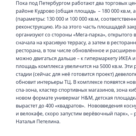
Пока под Петербургом работают два торговых цен
районе Кудрово (общая площадь – 180 000 кв.м, а
(параметры: 130 000 и 100 000 кв.м, соответствен
реконструкцию. Из-за этого часть плошщадей зак
организуют со стороны «Мега-парка», открытого 
сначала на красивую террасу, а затем в рестора
ресторана, в том числе обновлённое и расширенн
можно двигаться дальше – к гипермаркету ИКЕА 
площадь комплекса увеличится на 5000 кв.м. Эти 
стадии (сейчас для неё готовится проект) девело
обновит интерьеры ТЦ. В комплексе появятся нов
спа-зона, кластер спортивных магазинов, зона ки
новом формате универмаг H&M, детская площадка
вырастет до 400 «квадратов». Нововведения косну
и велокафе, скоро запустим верёвочный парк», 
Наталья Петелина.