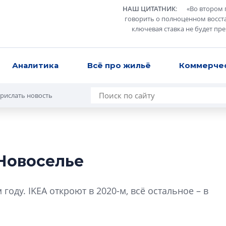
НАШ ЦИТАТНИК
:
«
Во втором 
говорить о полноценном восст
ключевая ставка не будет пр
Аналитика
Всё про жильё
Коммерче
рислать новость
Новоселье
Разрыв цен межд
вторичкой: что э
году. IKEA откроют в 2020-м, всё остальное – в
рынка?
Разрыв цен между
вторичкой: что это