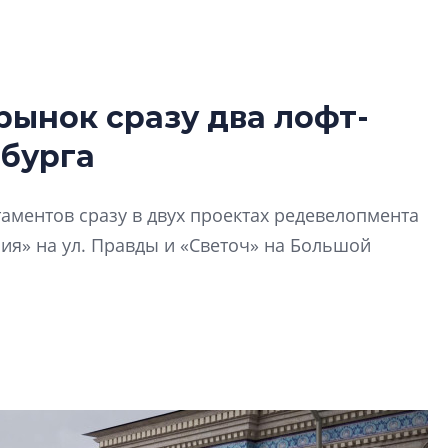
рынок сразу два лофт-
Разрыв цен межд
рбурга
вторичкой: что э
рынка?
Разрыв цен между
аментов сразу в двух проектах редевелопмента
вторичкой: что это
ия» на ул. Правды и «Светоч» на Большой
рынка? Своим мне
поделились Ольга
Екатерина Немчен
Жабин, Светлана Д
Константин Сторож
Какие наиболее 
специальности и
в сфере девелоп