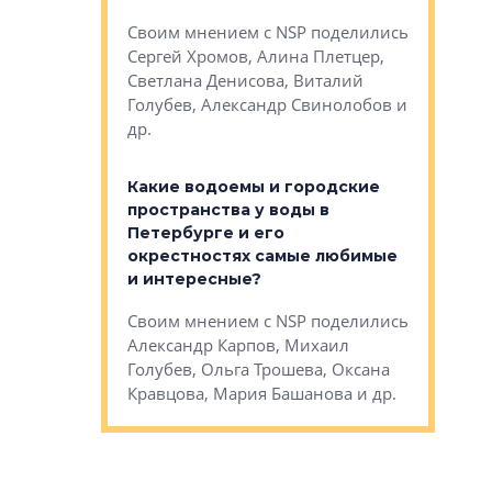
Яна Вирче
нием об этом
Своим мнением с NSP поделились
Денис Зас
 Трошева,
Сергей Хромов, Алина Плетцер,
Свинолобо
ко, Максим
Светлана Денисова, Виталий
и др.
енисова,
Голубев, Александр Свинолобов и
ев и другие
др.
Важно ли
апартам
востребованы
Какие водоемы и городские
Конститу
 компетенции
пространства у воды в
временно
мента и
Петербурге и его
Своим мн
окрестностях самые любимые
Раиль Му
NSP поделились
и интересные?
Кудинов, 
на, Анжелика
Своим мнением с NSP поделились
Карина Ш
ндр
Александр Карпов, Михаил
Дементьев
сандр Кравцов,
Голубев, Ольга Трошева, Оксана
др.
Кравцова, Мария Башанова и др.