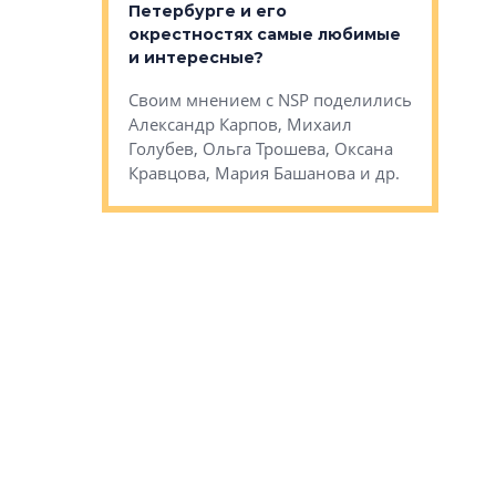
Петербурге и его
Своим мн
окрестностях самые любимые
Раиль Му
NSP поделились
и интересные?
Кудинов, 
на, Анжелика
Своим мнением с NSP поделились
Карина Ш
ндр
Александр Карпов, Михаил
Дементьев
сандр Кравцов,
Голубев, Ольга Трошева, Оксана
др.
Кравцова, Мария Башанова и др.