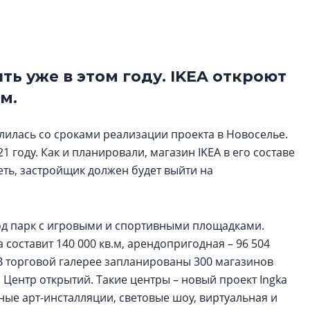
рынка? Своим мне
поделились Ольга
Екатерина Немчен
Жабин, Светлана Д
Константин Сторож
ть уже в этом году. IKEA откроют
-м.
Какие наиболее 
специальности и
делилась со сроками реализации проекта в Новоселье.
в сфере девелоп
строительства?
 году. Как и планировали, магазин IKEA в его составе
петь, застройщик должен будет выйти на
Своим мнением с 
Валентина Калини
Альшаева, Алекса
Свинолобов, Алек
 под парк с игровыми и спортивными площадками.
Кирилл Кудинов и 
составит 140 000 кв.м, арендопригодная – 96 504
 В торговой галерее запланированы 300 магазинов
 и Центр открытий. Такие центры – новый проект Ingka
ные арт-инсталляции, световые шоу, виртуальная и