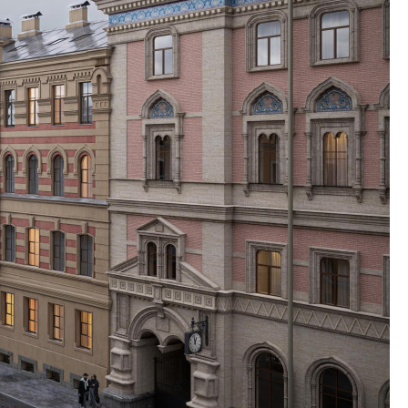
строительства?
Своим мнением с 
Валентина Калини
Альшаева, Алекса
Свинолобов, Алек
Кирилл Кудинов и 