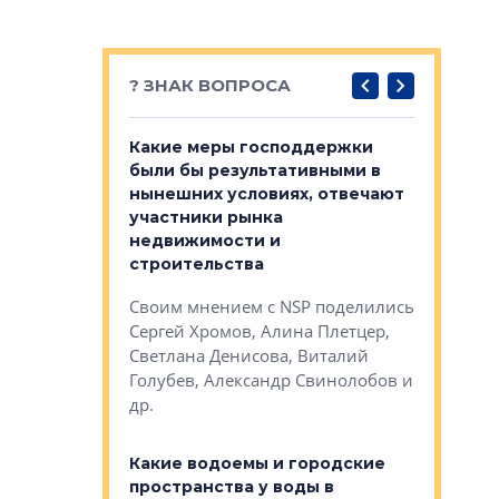
? ЗНАК ВОПРОСА
у первичкой и
Какие меры господдержки
Место об
то значит для
были бы результативными в
локации 
нынешних условиях, отвечают
пригород
участники рынка
выстрели
 первичкой и
недвижимости и
Своим мн
 значит для
строительства
Яна Вирче
нием об этом
Своим мнением с NSP поделились
Денис Зас
 Трошева,
Сергей Хромов, Алина Плетцер,
Свинолобо
ко, Максим
Светлана Денисова, Виталий
и др.
енисова,
Голубев, Александр Свинолобов и
ев и другие
др.
Важно ли
апартам
востребованы
Какие водоемы и городские
Конститу
 компетенции
пространства у воды в
временно
мента и