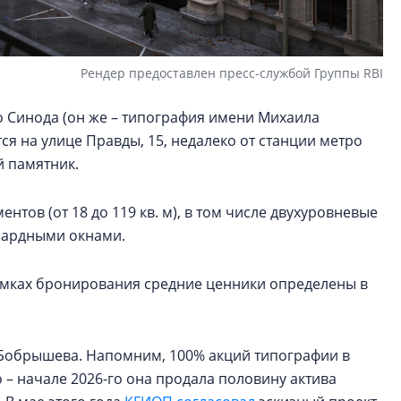
Рендер предоставлен пресс-службой Группы RBI
 Синода (он же – типография имени Михаила
ся на улице Правды, 15, недалеко от станции метро
й памятник.
нтов (от 18 до 119 кв. м), в том числе двухуровневые
нсардными окнами.
рамках бронирования средние ценники определены в
а Бобрышева. Напомним, 100% акций типографии в
о – начале 2026-го она продала половину актива