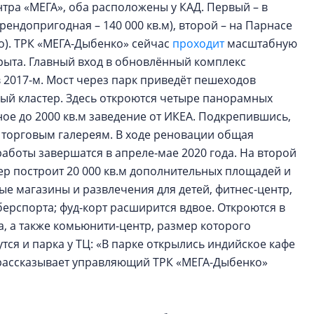
тра «МЕГА», оба расположены у КАД. Первый – в
рендопригодная – 140 000 кв.м), второй – на Парнасе
но). ТРК «МЕГА-Дыбенко» сейчас
проходит
масштабную
рыта. Главный вход в обновлённый комплекс
в 2017-м. Мост через парк приведёт пешеходов
нный кластер. Здесь откроются четыре панорамных
ое до 2000 кв.м заведение от ИКЕА. Подкрепившись,
и торговым галереям. В ходе реновации общая
работы завершатся в апреле-мае 2020 года. На второй
пер построит 20 000 кв.м дополнительных площадей и
ые магазины и развлечения для детей, фитнес-центр,
берспорта; фуд-корт расширится вдвое. Откроются в
, а также комьюнити-центр, размер которого
тся и парка у ТЦ: «В парке открылись индийское кафе
– рассказывает управляющий ТРК «МЕГА-Дыбенко»