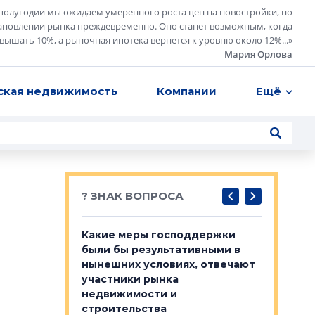
полугодии мы ожидаем умеренного роста цен на новостройки, но
ановлении рынка преждевременно. Оно станет возможным, когда
евышать 10%, а рыночная ипотека вернется к уровню около 12%...
»
Мария Орлова
ская недвижимость
Компании
Ещё
? ЗНАК ВОПРОСА
у первичкой и
Какие меры господдержки
Место об
то значит для
были бы результативными в
локации 
нынешних условиях, отвечают
пригород
участники рынка
выстрели
 первичкой и
недвижимости и
Своим мн
 значит для
строительства