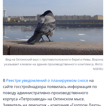
Вид на Охтинский мыс с противоположного берега Невы. Ворона
указывает клювом на здание производственного комплекса. Фото:
NSP.RU
В
Реестре уведомлений о планируемом сносе
на
сайте госстройнадзора появилась информация по
поводу административно-производственного
корпуса «Петрозавода» на Охтинском мысе.
Заявитель на демонтаж – компания «Газпром Лахта».