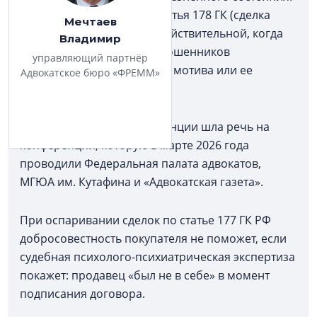
Прежде в ход чаще шла статья 178 ГК (сделка
Мечтаев
может быть признана недействительной, когда
Владимир
продавец под влиянием мошенников
управляющий партнёр
заблуждался относительно мотива или ее
Адвокатское бюро «ФРЕММ»
последствий).
В частности, о новой тенденции шла речь на
конференции, которую в марте 2026 года
проводили Федеральная палата адвокатов,
МГЮА им. Кутафина и «Адвокатская газета».
При оспаривании сделок по статье 177 ГК РФ
добросовестность покупателя не поможет, если
судебная психолого-психиатрическая экспертиза
покажет: продавец «был не в себе» в момент
подписания договора.