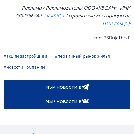
Реклама / Рекламодатель: ООО «КВС.АН», ИНН
7802866742.
ГК «КВС»
/ Проектные декларации на
наш.дом.рф
erid: 2SDnjc1hczP
#акции застройщика
#первичный рынок жилья
#новости компаний
NSP новости в
NSP новости в