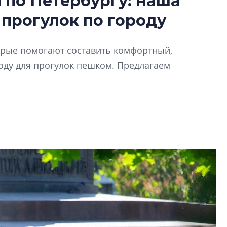
по Петербургу: наша
Роман Корнышев
 прогулок по городу
перемен в ЖК мо
даже электромо
Девелопер «Верти
торые помогают составить комфортный,
перемен в ЖК мож
ду для прогулок пешком. Предлагаем
электромобиль
Карина Шальнова
«гибридом» — ка
рынок апарт-оте
Конкуренцию выиг
апарты, которые 
приблизятся к го
уровню сервиса, у
КЕЙПОРТ