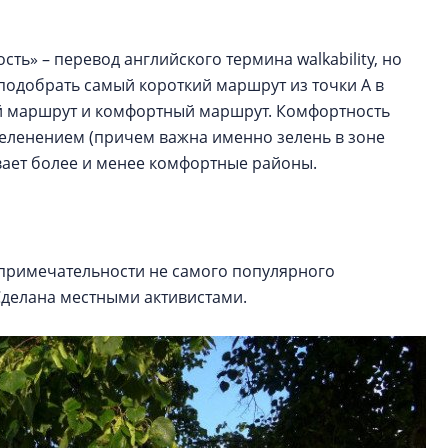
ть» – перевод английского термина walkability, но
подобрать самый короткий маршрут из точки А в
ный маршрут и комфортный маршрут. Комфортность
еленением (причем важна именно зелень в зоне
ывает более и менее комфортные районы.
опримечательности не самого популярного
 Сделана местными активистами.