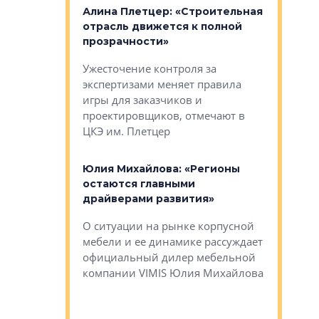
: «Поводом
Алина Плетцер: «Строительная
Елена Фе
жет быть
отрасль движется к полной
блок МФК
биль»
прозрачности»
экосисте
каль»: поводом
Ужесточение контроля за
Проектир
ет быть даже
экспертизами меняет правила
непрерыв
игры для заказчиков и
управлен
проектировщиков, отмечают в
поиска ко
ЦКЭ им. Плетцер
ГК «Глоба
: «Будущее за
к меняется
лей»
Юлия Михайлова: «Регионы
Алексей 
остаются главными
«Вертика
рают те
драйверами развития»
не новый
еще больше
стиничному
О ситуации на рынке корпусной
О том, по
верены в УК
мебели и ее динамике рассуждает
экспертиз
официальный дилер мебельной
преимущес
компании VIMIS Юлия Михайлова
гендирект
Алексей 