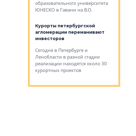
Император
образовательного университета
ртиры в домах
выжать ма
ЮНЕСКО в Гавани на В.О.
 постройки на
костей»
оящихся
Курорты петербургской
тиры в домах
агломерации переманивают
Каким бы
остройки на 9%
инвесторов
Ропса: в
ся
обещают 
Сегодня в Петербурге и
Руины Дом
Ленобласти в разной стадии
сгоревшем
реализации находятся около 30
наследия 
курортных проектов