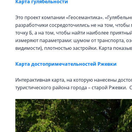
Карта гулябельности
Это проект компании «Геосемантика». «Гулябельнос
разработчики сосредоточились не на том, чтобы 
точку Б, а на том, чтобы найти наиболее прият
измеряют параметрами: шумом от транспорта, оз
видимости), плотностью застройки. Карта показ
Карта достопримечательностей Ржевки
Интерактивная карта, на которую нанесены дост
туристического района города – старой Ржевки.