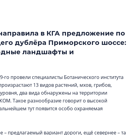
Центробанк: ква
2020-2026 годов
9% дешевле стр
Центробанк: квар
направила в КГА предложение по
2020-2026 годов п
его дублёра Приморского шоссе:
дешевле строящих
одные ландшафты и
9-го провели специалисты Ботанического института
произрастают 13 видов растений, мхов, грибов,
 уровня, два вида обнаружены на территории
ЭКОМ. Такое разнообразие говорит о высокой
альнейшем тут появится особо охраняемая
 – предлагаемый вариант дороги, ещё севернее – та