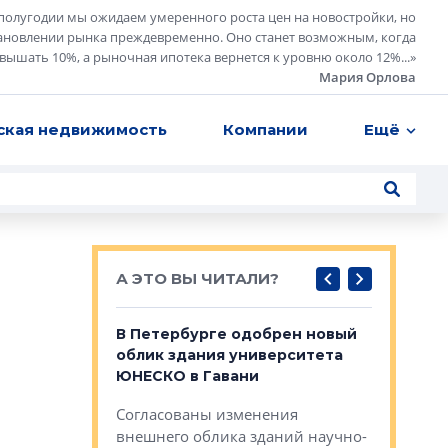
полугодии мы ожидаем умеренного роста цен на новостройки, но
ановлении рынка преждевременно. Оно станет возможным, когда
евышать 10%, а рыночная ипотека вернется к уровню около 12%...
»
Мария Орлова
ская недвижимость
Компании
Ещё
А ЭТО ВЫ ЧИТАЛИ?
о — антидот
В Петербурге одобрен новый
Собствен
панелей
облик здания университета
Императо
ЮНЕСКО в Гавани
как выжа
— антидот от
«старых 
Согласованы изменения
лей
Собственн
внешнего облика зданий научно-