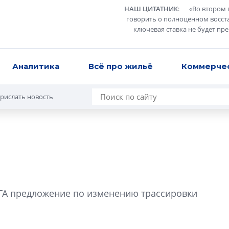
НАШ ЦИТАТНИК
:
«
Во втором 
говорить о полноценном восст
ключевая ставка не будет пр
Аналитика
Всё про жильё
Коммерче
рислать новость
Усадьба Торосов
от эпохи фальш-
КГА предложение по изменению трассировки
Усадьба Торосово 
эпохи фальш-пане