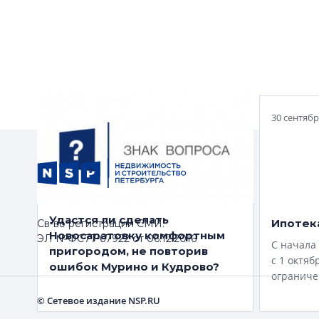
6 декабря 2021
30 сентябр
Удастся ли сделать
Ипотека
Св-во регистрации СМИ:
Новосаратовку комфортным
ЭЛ №ФС77-67922 от 06.12.2016
С начала 
пригородом, не повторив
с 1 октяб
ошибок Мурино и Кудрово?
ограниче
© Сетевое издание NSP.RU