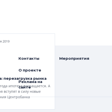
я 2019
Контакты
Мероприятия
О проекте
: перезагрузка рынка
Реклама на
года ипотека сокращается. А
сайте
ря вступят в силу новые
ния Центробанка