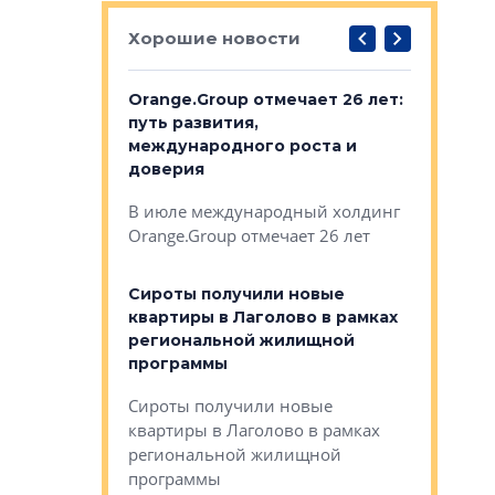
Хорошие новости
рге выбрали
Orange.Group отмечает 26 лет:
В Петерб
строителей
путь развития,
комплекс
международного роста и
тестовая
авершился
доверия
перерабо
рческого
В июле международный холдинг
В Петербу
ей «Нам песня
Orange.Group отмечает 26 лет
комплексе
могает»
тестовая 
органики
Сироты получили новые
ском районе
квартиры в Лаголово в рамках
ился еще
региональной жилищной
мещенного
Историч
программы
дом Рома
Ушково м
Сироты получили новые
ком районе
квартиры в Лаголово в рамках
Историче
лся еще один
региональной жилищной
Романова 
го образования
программы
взять под