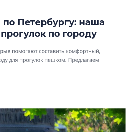
по Петербургу: наша
В Санкт-Петербу
 прогулок по городу
лучших поющих 
Гала-концертом з
торые помогают составить комфортный,
девятый сезон тво
конкурса строител
ду для прогулок пешком. Предлагаем
строить и жить по
В Красногвардей
Петербурга появ
один центр сов
образования
В Красногвардейс
Петербурга появи
центр совмещенно