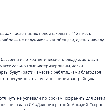
Центробанк: ква
2020-2026 годов
9% дешевле стр
Центробанк: квар
2020-2026 годов п
шарах презентацию новой школы на 1125 мест.
дешевле строящих
ноябре — не получилось, как обещали, сдать к началу
а бассейна и легкоатлетические площадки, актовый
сы максимально компьютеризированы, доски
арты будут «расти» вместе с ребятишками благодаря
может регулировать сам. Инвестиции застройщика
отя чуть не успевали по срокам, сохранить для детей
пояснил глава СК «Дальпитерстрой» Аркадий Скоров.