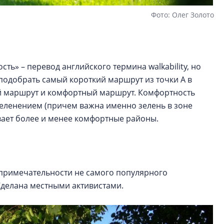
Фото: Олег Золото
ть» – перевод английского термина walkability, но
подобрать самый короткий маршрут из точки А в
ный маршрут и комфортный маршрут. Комфортность
еленением (причем важна именно зелень в зоне
ывает более и менее комфортные районы.
опримечательности не самого популярного
 Сделана местными активистами.