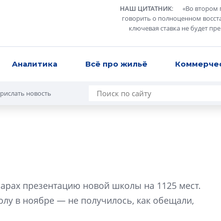
НАШ ЦИТАТНИК
:
«
Во втором 
говорить о полноценном восст
ключевая ставка не будет пр
Аналитика
Всё про жильё
Коммерче
рислать новость
Усадьба Торосов
от эпохи фальш-
арах презентацию новой школы на 1125 мест.
Усадьба Торосово 
лу в ноябре — не получилось, как обещали,
эпохи фальш-пане