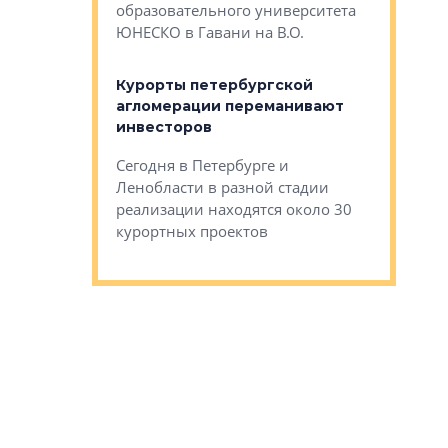
Император
образовательного университета
ртиры в домах
выжать ма
ЮНЕСКО в Гавани на В.О.
 постройки на
костей»
оящихся
Курорты петербургской
тиры в домах
агломерации переманивают
Каким бы
остройки на 9%
инвесторов
Ропса: в
ся
обещают 
Сегодня в Петербурге и
Руины Дом
Ленобласти в разной стадии
сгоревшем
реализации находятся около 30
наследия 
курортных проектов