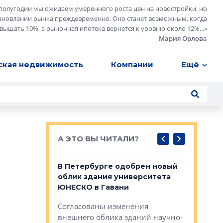
полугодии мы ожидаем умеренного роста цен на новостройки, но
ановлении рынка преждевременно. Оно станет возможным, когда
евышать 10%, а рыночная ипотека вернется к уровню около 12%...
»
Мария Орлова
ская недвижимость
Компании
Ещё
А ЭТО ВЫ ЧИТАЛИ?
о — антидот
В Петербурге одобрен новый
Собствен
панелей
облик здания университета
Императо
ЮНЕСКО в Гавани
как выжа
— антидот от
«старых 
Согласованы изменения
лей
Собственн
внешнего облика зданий научно-