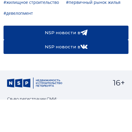
#жилищное строительство
#первичный рынок жилья
#девелопмент
NSP новости в
NSP новости в
16+
Св-во регистрации СМИ:
ЭЛ №ФС77-67922 от 06.12.2016
Реклама на
Контакты
сайте
О проекте