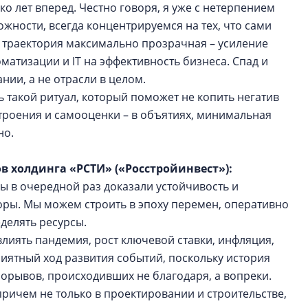
 лет вперед. Честно говоря, я уже с нетерпением
жности, всегда концентрируемся на тех, что сами
, траектория максимально прозрачная – усиление
матизации и IT на эффективность бизнеса. Спад и
нии, а не отрасли в целом.
ь такой ритуал, который поможет не копить негатив
строения и самооценки – в объятиях, минимальная
но.
ов холдинга «РСТИ» («Росстройинвест»):
мы в очередной раз доказали устойчивость и
оры. Мы можем строить в эпоху перемен, оперативно
делять ресурсы.
лиять пандемия, рост ключевой ставки, инфляция,
иятный ход развития событий, поскольку история
орывов, происходивших не благодаря, а вопреки.
ричем не только в проектировании и строительстве,