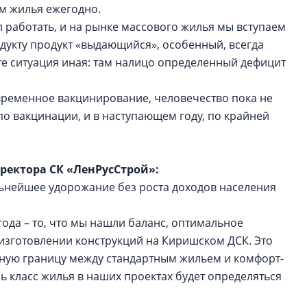
в.м жилья ежегодно.
л работать, и на рынке массового жилья мы вступаем
одукту продукт «выдающийся», особенный, всегда
нте ситуация иная: там налицо определенный дефицит
евременное вакцинирование, человечество пока не
о вакцинации, и в наступающем году, по крайней
иректора СК «ЛенРусСтрой»:
альнейшее удорожание без роста доходов населения
года – то, что мы нашли баланс, оптимальное
изготовлении конструкций на Киришском ДСК. Это
енную границу между стандартным жильем и комфорт-
ь класс жилья в наших проектах будет определяться