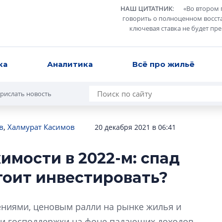
НАШ ЦИТАТНИК
:
«
Во втором 
говорить о полноценном восст
ключевая ставка не будет пр
ка
Аналитика
Всё про жильё
рислать новость
в
,
Халмурат Касимов
20 декабря 2021 в 06:41
имости в 2022-м: спад
В Санкт-Петербу
тоит инвестировать?
лучших поющих 
Гала-концертом з
ниями, ценовым ралли на рынке жилья и
девятый сезон тво
конкурса строител
и господдержки на фоне падающих доходов