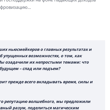
строить и жить по
цифровизацию…
В Красногвардей
Петербурга появ
один центр сов
образования
В Красногвардейс
Петербурга появи
их ньюсмейкеров о главных результатах и
центр совмещенно
об упущенных возможностях, о том, как
Мы озадачили их непростыми темами: что
будущем – спад или подъем?
тоит прежде всего вкладывать время, силы и
го репутацию волшебного, мы предложили
вный разум, поделиться магическим