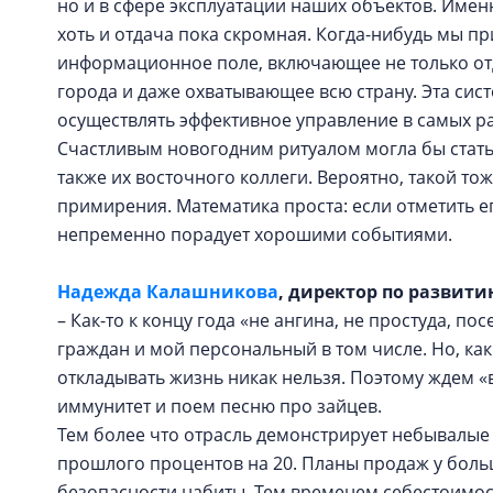
но и в сфере эксплуатации наших объектов. Имен
хоть и отдача пока скромная. Когда-нибудь мы пр
информационное поле, включающее не только отд
города и даже охватывающее всю страну. Эта сис
осуществлять эффективное управление в самых р
Счастливым новогодним ритуалом могла бы стать 
также их восточного коллеги. Вероятно, такой тож
примирения. Математика проста: если отметить ег
непременно порадует хорошими событиями.
Надежда Калашникова
, директор по развит
– Как-то к концу года «не ангина, не простуда, 
граждан и мой персональный в том числе. Но, ка
откладывать жизнь никак нельзя. Поэтому ждем «
иммунитет и поем песню про зайцев.
Тем более что отрасль демонстрирует небывалые
прошлого процентов на 20. Планы продаж у бол
безопасности набиты. Тем временем себестоимост