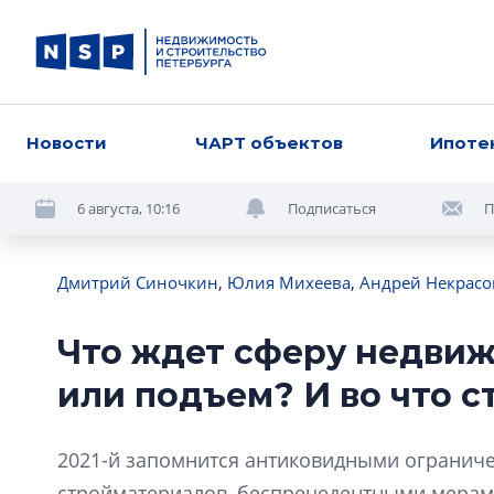
Новости
ЧАРТ объектов
Ипоте
6 августа, 10:16
Подписаться
П
Дмитрий Синочкин
,
Юлия Михеева
,
Андрей Некрасо
Что ждет сферу недвиж
или подъем? И во что с
2021-й запомнится антиковидными ограниче
стройматериалов, беспрецедентными мерам