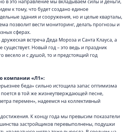
но в это направление мы вкладываем силы и деньги,
идем к тому, что будет создано единое
ельные здания и сооружения, но и целые кварталы,
тема позволит вести мониторинг, делать прогнозы и
азных сферах.
дружеская встреча Деда Мороза и Санта Клауса, а
е существует. Новый год – это ведь и праздник
о весело и с душой, то и предстоящий год
ию компании «Л1»:
посерьезнее беда» сильно истощила запас оптимизма
к поется в той же жизнеутверждающей песне,
ветра перемен», надеемся на коллективный
 достижения. К концу года мы превысим показатели
ьшинства застройщиков перевыполнены, подушки
ь квадратного метра тоже выросла. В среднем на