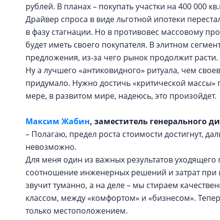
рублей. В планах – покупать участки на 400 000 к
Драйвер спроса в виде льготной ипотеки переста
в фазу стагнации. Но в противовес массовому пр
будет иметь своего покупателя. В элитном сегме
предложения, из-за чего рынок продолжит расти.
Ну а лучшего «антиковидного» ритуала, чем сво
придумало. Нужно достичь «критической массы» п
мере, в развитом мире, надеюсь, это произойдет.
Максим Жабин
, заместитель генерального д
– Полагаю, предел роста стоимости достигнут, д
невозможно.
Для меня один из важных результатов уходящего 
соотношение инженерных решений и затрат при 
звучит туманно, а на деле – мы стираем качеств
классом, между «комфортом» и «бизнесом». Тепер
только местоположением.