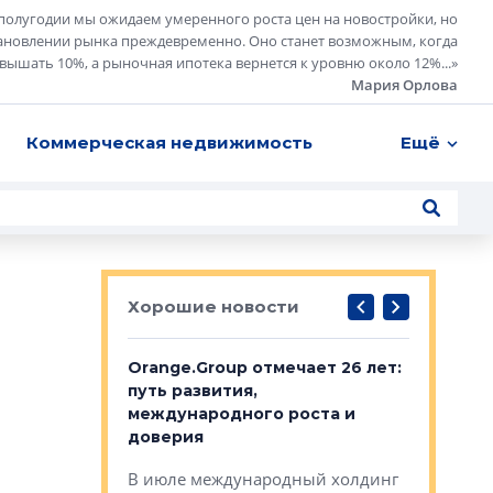
полугодии мы ожидаем умеренного роста цен на новостройки, но
ановлении рынка преждевременно. Оно станет возможным, когда
евышать 10%, а рыночная ипотека вернется к уровню около 12%...
»
Мария Орлова
Коммерческая недвижимость
Ещё
Хорошие новости
рге выбрали
Orange.Group отмечает 26 лет:
В Петерб
строителей
путь развития,
комплекс
международного роста и
тестовая
авершился
доверия
перерабо
рческого
В июле международный холдинг
В Петербу
ей «Нам песня