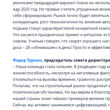
умножаем предыдущий вариант плана на несколько
жду 2025 год. Не привык считать упущенные возмо
себе сформировали. Рынок точно будет меняться
конкуренции, рост технологичности, влияния авто
подъем станут характеристикой конкретной компа
Что касается праздничных примет и ритуалов: ест
совсем. Ученые говорят, что секрет хорошего на
доза – 28 «обнимашек» в день! Просто и эффектив
Федор Туркин
, председатель совета директор
– Наша команда стала сильнее. В уходящем году 
жизнеспособность, несмотря на негативные факт
откликаться на вызовы времени, грамотно распре
Полагаю, что на строительный рынок продолжат в
политическая обстановка. Но мы верим в благопр
нашей страны знает немало примеров великих пр
Сейчас мы активно занимаемся цифровизацией, п