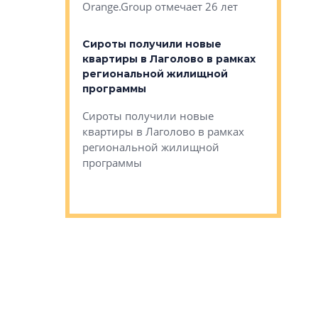
Orange.Group отмечает 26 лет
комплексе
могает»
тестовая 
органики
Сироты получили новые
ском районе
квартиры в Лаголово в рамках
ился еще
региональной жилищной
мещенного
Историч
программы
дом Рома
Ушково м
Сироты получили новые
ком районе
квартиры в Лаголово в рамках
Историче
лся еще один
региональной жилищной
Романова 
го образования
программы
взять под