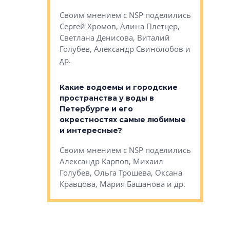
Яна Вирче
нием об этом
Своим мнением с NSP поделились
Денис Зас
 Трошева,
Сергей Хромов, Алина Плетцер,
Свинолобо
ко, Максим
Светлана Денисова, Виталий
и др.
енисова,
Голубев, Александр Свинолобов и
ев и другие
др.
Важно ли
апартам
востребованы
Какие водоемы и городские
Конститу
 компетенции
пространства у воды в
временно
мента и
Петербурге и его
Своим мн
окрестностях самые любимые
Раиль Му
NSP поделились
и интересные?
Кудинов, 
на, Анжелика
Своим мнением с NSP поделились
Карина Ш
ндр
Александр Карпов, Михаил
Дементьев
сандр Кравцов,
Голубев, Ольга Трошева, Оксана
др.
Кравцова, Мария Башанова и др.