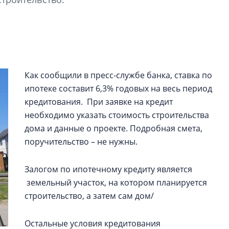
рынка? Своим мне
поделились Ольга
Екатерина Немчен
Жабин, Светлана Д
Константин Сторож
Как сообщили в пресс-службе банка, ставка по
Какие наиболее 
ипотеке составит 6,3% годовых на весь период
специальности и
в сфере девелоп
кредитования. При заявке на кредит
строительства?
необходимо указать стоимость строительства
дома и данные о проекте. Подробная смета,
Своим мнением с 
Валентина Калини
поручительство – не нужны.
Альшаева, Алекса
Свинолобов, Алек
Залогом по ипотечному кредиту является
Кирилл Кудинов и 
земельный участок, на котором планируется
строительство, а затем сам дом/
Остальные условия кредитования