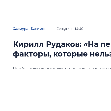
Халмурат Касимов
Сегодня в 14:40
Кирилл Рудаков: «На п
факторы, которые нель
ГК «Алгоритм» выводит на рынок сразу три 
конъюнктуру в экономике. Причем один из н
территорий в Щеглово, а другой – в новом 
апартаментов бизнес-класса. Еще одна знач
теперь она называется «Алгоритм жизни». Ч
отразится на философии продукта? Какие пр