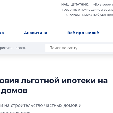
НАШ ЦИТАТНИК
:
«
Во втором 
говорить о полноценном восст
ключевая ставка не будет пр
ка
Аналитика
Всё про жильё
рислать новость
овия льготной ипотеки на
Разрыв цен межд
 домов
вторичкой: что э
рынка?
Разрыв цен между
и на строительство частных домов и
вторичкой: что это
строительство.