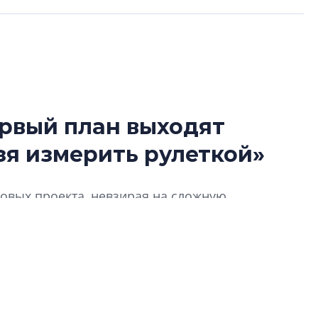
ервый план выходят
В Санкт-Петербу
зя измерить рулеткой»
лучших поющих 
Гала-концертом з
новых проекта, невзирая на сложную
девятый сезон тво
конкурса строител
их – в рамках комплексного развития
строить и жить по
для девелопера сегменте курортных
имая веха в жизни компании – ребрендинг,
В Красногвардей
Петербурга появ
то изменилось в ДНК компании и как это
один центр сов
еимущества сулит КРТ? Как изменились
образования