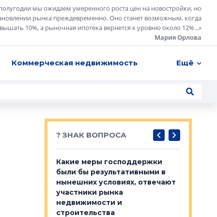
полугодии мы ожидаем умеренного роста цен на новостройки, но
ановлении рынка преждевременно. Оно станет возможным, когда
евышать 10%, а рыночная ипотека вернется к уровню около 12%...
»
Мария Орлова
Коммерческая недвижимость
Ещё
? ЗНАК ВОПРОСА
у первичкой и
Какие меры господдержки
Место об
то значит для
были бы результативными в
локации 
нынешних условиях, отвечают
пригород
участники рынка
выстрели
 первичкой и
недвижимости и
Своим мн
 значит для
строительства