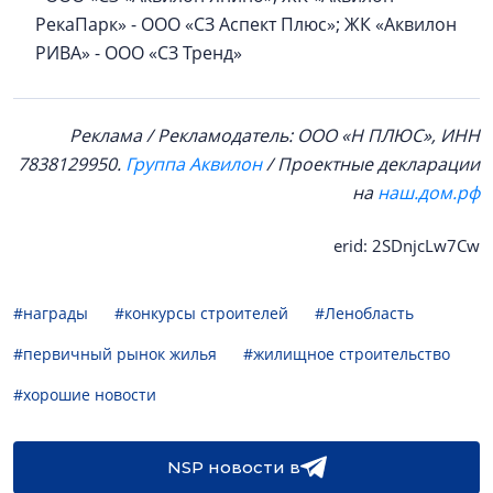
РекаПарк» - ООО «СЗ Аспект Плюс»; ЖК «Аквилон
РИВА» - ООО «СЗ Тренд»
Реклама / Рекламодатель: ООО «Н ПЛЮС», ИНН
7838129950.
Группа Аквилон
/ Проектные декларации
на
наш.дом.рф
erid: 2SDnjcLw7Cw
#награды
#конкурсы строителей
#Ленобласть
#первичный рынок жилья
#жилищное строительство
#хорошие новости
NSP новости в