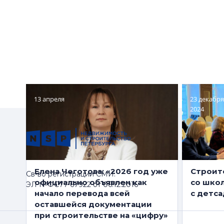
13 апреля
23 декабря
2024
Елена Чеготова: «2026 год уже
Строит
Св-во регистрации СМИ:
официально объявлен как
со шко
ЭЛ №ФС77-67922 от 06.12.2016
начало перевода всей
с детса
оставшейся документации
при строительстве на «цифру»