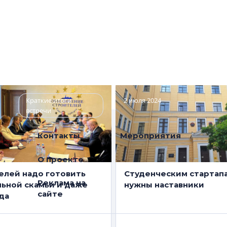
Краткие итоги
2 июля 2024
встречи
Контакты
Мероприятия
О проекте
елей надо готовить
Студенческим стартап
Реклама на
льной скамьи и даже
нужны наставники
сайте
да