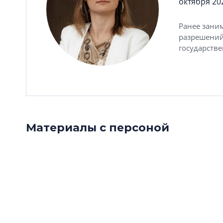
октября 20
Ранее зани
разрешений
государств
Материалы с персоной