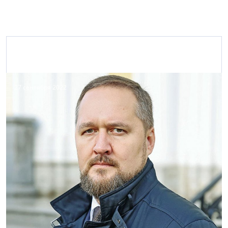
Материалы с персоной
27 сентября 2022
Фонд содействия восстановлению
объектов истории и культуры в СПб
+7 (931) 342-10-02
kultfond.com
Ассоциации, Союзы, Некоммерческие партнёрства