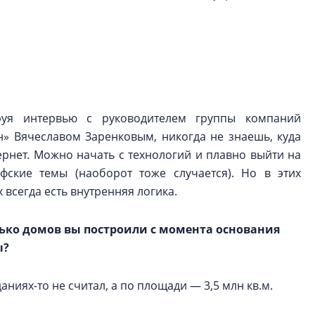
Центробанк: ква
2020-2026 годов
9% дешевле стр
Центробанк: квар
2020-2026 годов п
дешевле строящих
руя интервью с руководителем группы компаний
н» Вячеславом Заренковым, никогда не знаешь, куда
ернет. Можно начать с технологий и плавно выйти на
фские темы (наоборот тоже случается). Но в этих
 всегда есть внутренняя логика.
ько домов вы построили с момента основания
ы?
даниях-то не считал, а по площади — 3,5 млн кв.м.