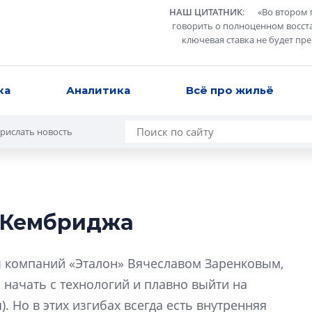
НАШ ЦИТАТНИК
:
«
Во втором 
говорить о полноценном восст
ключевая ставка не будет пр
ка
Аналитика
Всё про жильё
рислать новость
 Кембриджа
Усадьба Торосов
от эпохи фальш-
ы компаний «Эталон» Вячеславом Заренковым,
Усадьба Торосово 
 начать с технологий и плавно выйти на
эпохи фальш-пане
. Но в этих изгибах всегда есть внутренняя