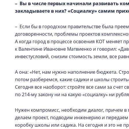
– Вы в числе первых начинали развивать ко
закладываете в них? «Социалку» самим прих
– Если бы в городском правительстве была прее
договоренности, проблемы проектов комплексно
А когда город в процессе освоения КОТ меняет п
к Валентине Ивановне Матвиенко и говорил: «Дав
инвестусловий, снизим стоимость земли, все равн
А она: «Нет, нам нужно наполнение бюджета. Стро
потом разберемся, какие садики и школы строить»
Сегодня все наоборот: стройте все сами за счет 
по 214-му закону ни на какую «социалку» ни рубл
Нужен компромисс, необходим диалог, причем в 
делаем проект, подводим инженерию и передаем г
коробку школы или садика. На сегодня и это не п