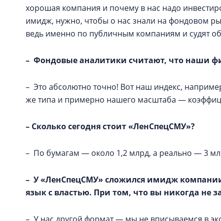
хорошая компания и почему в нас надо инвестиро
имидж, нужно, чтобы о нас знали на фондовом ры
ведь именно по публичным компаниям и судят об
– Фондовые аналитики считают, что наши ф
– Это абсолютно точно! Вот наш индекс, например
же типа и примерно нашего масштаба — коэффици
– Сколько сегодня стоит «ЛенСпецСМУ»?
– По бумагам — около 1,2 млрд, а реально — 3 мл
– У «ЛенСпецСМУ» сложился имидж компании
язык с властью. При том, что вы никогда не з
– У нас другой формат — мы не вписываемся в эк