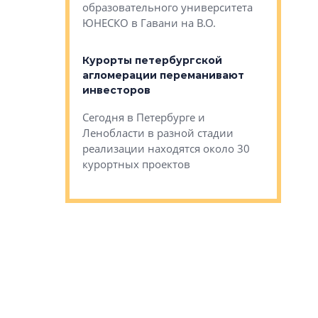
Император
образовательного университета
ртиры в домах
выжать ма
ЮНЕСКО в Гавани на В.О.
 постройки на
костей»
оящихся
Курорты петербургской
тиры в домах
агломерации переманивают
Каким бы
остройки на 9%
инвесторов
Ропса: в
ся
обещают 
Сегодня в Петербурге и
Руины Дом
Ленобласти в разной стадии
сгоревшем
реализации находятся около 30
наследия 
курортных проектов