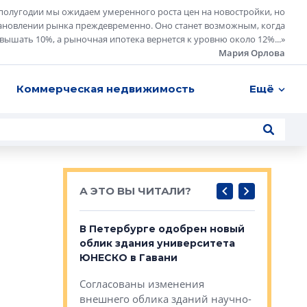
полугодии мы ожидаем умеренного роста цен на новостройки, но
ановлении рынка преждевременно. Оно станет возможным, когда
евышать 10%, а рыночная ипотека вернется к уровню около 12%...
»
Мария Орлова
Коммерческая недвижимость
Ещё
А ЭТО ВЫ ЧИТАЛИ?
о — антидот
В Петербурге одобрен новый
Собствен
панелей
облик здания университета
Императо
ЮНЕСКО в Гавани
как выжа
— антидот от
«старых 
Согласованы изменения
лей
Собственн
внешнего облика зданий научно-