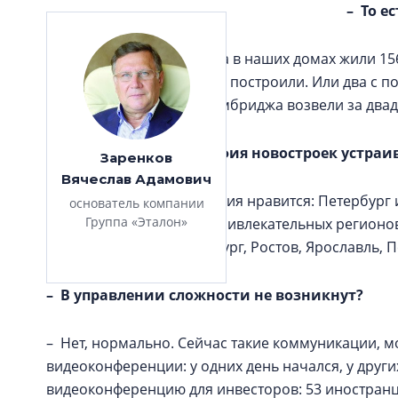
– То е
– Больше. На начало года в наших домах жили 156 
Всеволожска, получается, построили. Или два с 
объяснять — полтора Кембриджа возвели за двадц
– Сложившаяся география новостроек устраи
Заренков
Вячеслав Адамович
– Пока нам наша география нравится: Петербург 
основатель компании
Группа «Эталон»
начинать поиск других привлекательных регионо
миллионники. Екатеринбург, Ростов, Ярославль, П
– В управлении сложности не возникнут?
– Нет, нормально. Сейчас такие коммуникации, 
видеоконференции: у одних день начался, у други
видеоконференцию для инвесторов: 53 иностранца