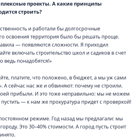
мплексные проекты. А какие принципы
одится строить?
мственность и работали бы долгосрочные
го освоения территория было бы решать проще.
равила — появляются сложности. Я приходил
айте включать строительство школ и садиков в счет
о ведь понадобятся!»
йте, платите, что положено, в бюджет, а мы уж сами
. А сейчас нас же и обвиняют: почему не строили.
своей прибыли. И это тоже неправильно: мы не можем
я пустить — к нам же прокуратура придет с проверкой!
постоянном режиме. Год назад мы предлагали: мы
ороду. Это 30–40% стоимости. А город пусть строит
ринято.