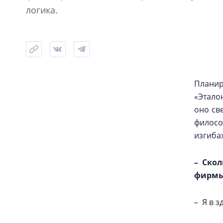
логика.
Плани
«Этало
оно св
филосо
изгибах
– Скол
фирм
– Я в з