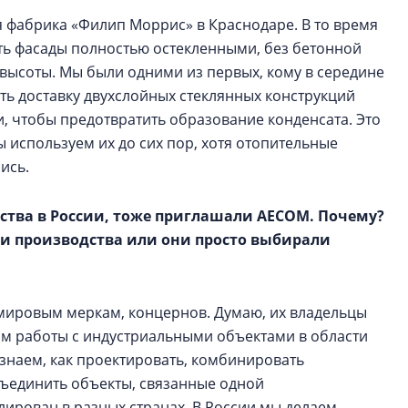
 фабрика «Филип Моррис» в Краснодаре. В то время
ть фасады полностью остекленными, без бетонной
 высоты. Мы были одними из первых, кому в середине
ить доставку двухслойных стеклянных конструкций
 чтобы предотвратить образование конденсата. Это
 используем их до сих пор, хотя отопительные
ись.
ства в России, тоже приглашали AECOM. Почему?
ти производства или они просто выбирали
 мировым меркам, концернов. Думаю, их владельцы
м работы с индустриальными объектами в области
знаем, как проектировать, комбинировать
бъединить объекты, связанные одной
лирован в разных странах. В России мы делаем