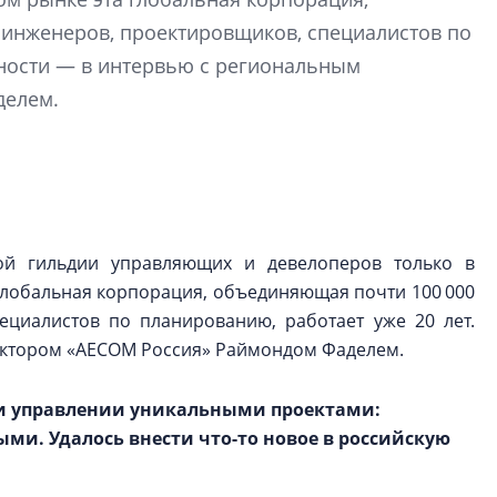
строить и жить по
 инженеров, проектировщиков, специалистов по
бности — в интервью с региональным
В Красногвардей
Петербурга появ
делем.
один центр сов
образования
В Красногвардейс
Петербурга появи
центр совмещенно
ой гильдии управляющих и девелоперов только в
глобальная корпорация, объединяющая почти 100 000
ециалистов по планированию, работает уже 20 лет.
ектором «AECOM Россия» Раймондом Фаделем.
 и управлении уникальными проектами:
и. Удалось внести что-то новое в российскую