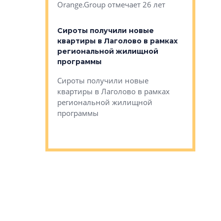
Orange.Group отмечает 26 лет
комплексе
могает»
тестовая 
органики
Сироты получили новые
ском районе
квартиры в Лаголово в рамках
ился еще
региональной жилищной
мещенного
Историч
программы
дом Рома
Ушково м
Сироты получили новые
ком районе
квартиры в Лаголово в рамках
Историче
лся еще один
региональной жилищной
Романова 
го образования
программы
взять под