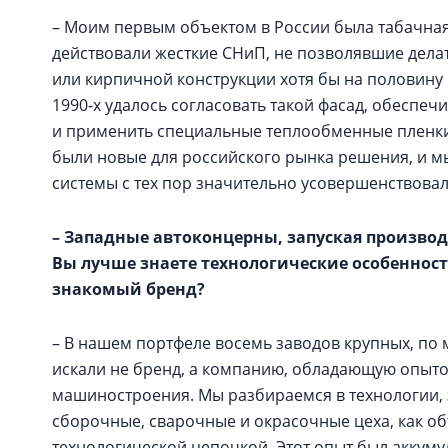
– Моим первым объектом в России была табачная
действовали жесткие СНиП, не позволявшие дела
или кирпичной конструкции хотя бы на половину
1990‑х удалось согласовать такой фасад, обеспеч
и применить специальные теплообменные пленки,
были новые для российского рынка решения, и мы
системы с тех пор значительно усовершенствовал
– Западные автоконцерны, запуская производ
Вы лучше знаете технологические особеннос
знакомый бренд?
– В нашем портфеле восемь заводов крупных, по
искали не бренд, а компанию, обладающую опыто
машиностроения. Мы разбираемся в технологии, 
сборочные, сварочные и окрасочные цеха, как о
технологической цепочкой. Этот опыт был аккуму