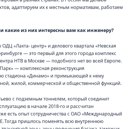
ктов, адаптируем их к местным нормативам, работаем
и какие из них интересны вам как инженеру?
 ОДЦ «Лахта- центр» и делового квартала «Невская
ринбурге — это первый для этого города комплекс
центра НТВ в Москве — подобного нет во всей Европе.
 Парк» — комплексная реконструкция
ию стадиона «Динамо» и примыкающей к нему
ной, жилой, коммерческой и общественной функций.
тьево с подземным тоннелем, который соединит
сплуатацию в начале 2018‑го и рассчитан
 уже есть опыт сотрудничества с ОАО «Международный
Е. Тогда пришлось поменять всю внутреннюю
 транзитной зоны, зоны получения багажа, таможни,