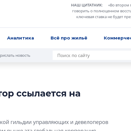
НАШ ЦИТАТНИК
:
«
Во втором 
говорить о полноценном восст
ключевая ставка не будет пр
Аналитика
Всё про жильё
Коммерче
рислать новость
тор ссылается на
В Санкт-Петербу
лучших поющих 
Гала-концертом з
кой гильдии управляющих и девелоперов
девятый сезон тво
конкурса строител
ом рынке эта глобальная корпорация,