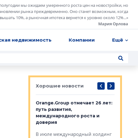
полугодии мы ожидаем умеренного роста цен на новостройки, но
ановлении рынка преждевременно. Оно станет возможным, когда
евышать 10%, а рыночная ипотека вернется к уровню около 12%...
»
Мария Орлова
ская недвижимость
Компании
Ещё
Хорошие новости
рге выбрали
Orange.Group отмечает 26 лет:
В Петерб
строителей
путь развития,
комплекс
международного роста и
тестовая
авершился
доверия
перерабо
рческого
В июле международный холдинг
В Петербу
ей «Нам песня