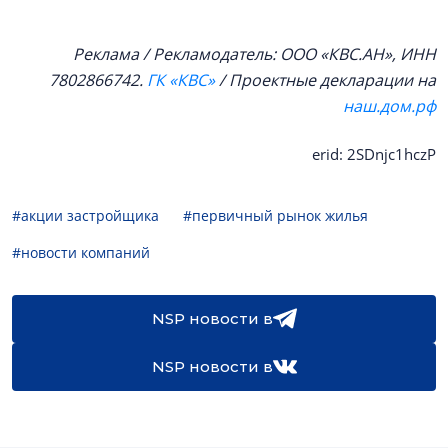
Реклама / Рекламодатель: ООО «КВС.АН», ИНН
7802866742.
ГК «КВС»
/ Проектные декларации на
наш.дом.рф
erid: 2SDnjc1hczP
#акции застройщика
#первичный рынок жилья
#новости компаний
NSP новости в
NSP новости в